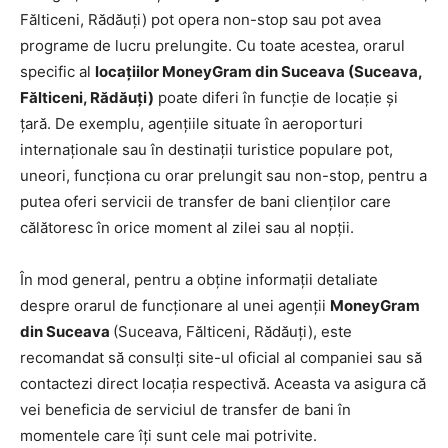
Fălticeni, Rădăuți) pot opera non-stop sau pot avea
programe de lucru prelungite. Cu toate acestea, orarul
specific al
locațiilor MoneyGram din Suceava (Suceava,
Fălticeni, Rădăuți)
poate diferi în funcție de locație și
țară. De exemplu, agențiile situate în aeroporturi
internaționale sau în destinații turistice populare pot,
uneori, funcționa cu orar prelungit sau non-stop, pentru a
putea oferi servicii de transfer de bani clienților care
călătoresc în orice moment al zilei sau al nopții.
În mod general, pentru a obține informații detaliate
despre orarul de funcționare al unei agenții
MoneyGram
din Suceava
(Suceava, Fălticeni, Rădăuți), este
recomandat să consulți site-ul oficial al companiei sau să
contactezi direct locația respectivă. Aceasta va asigura că
vei beneficia de serviciul de transfer de bani în
momentele care îți sunt cele mai potrivite.