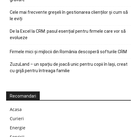
Cele mai frecvente greșeli în gestionarea clienților și cum să
le eviți
De la Excel la CRM: pasul esențial pentru firmele care vor să
evolueze
Firmele mici și mijlocii din România descoperă softurile CRM
ZuzuLand – un spațiu de joacă unic pentru copii în Iași, creat
cu grijă pentru întreaga familie
Recomandari
Acasa
Curieri
Energie
Servicii