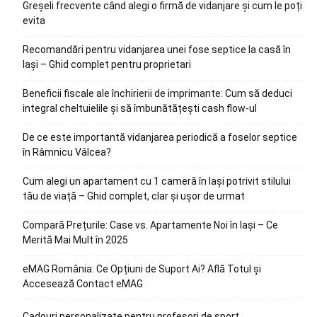
Greșeli frecvente când alegi o firmă de vidanjare și cum le poți
evita
Recomandări pentru vidanjarea unei fose septice la casă în
Iași – Ghid complet pentru proprietari
Beneficii fiscale ale închirierii de imprimante: Cum să deduci
integral cheltuielile și să îmbunătățești cash flow-ul
De ce este importantă vidanjarea periodică a foselor septice
în Râmnicu Vâlcea?
Cum alegi un apartament cu 1 cameră în Iași potrivit stilului
tău de viață – Ghid complet, clar și ușor de urmat
Compară Prețurile: Case vs. Apartamente Noi în Iași – Ce
Merită Mai Mult în 2025
eMAG România: Ce Opțiuni de Suport Ai? Află Totul și
Accesează Contact eMAG
Cadouri personalizate pentru profesori de sport