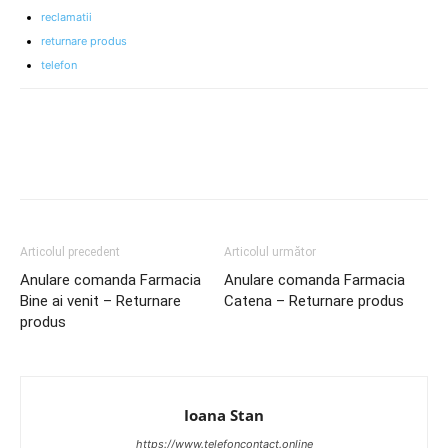
reclamatii
returnare produs
telefon
Articolul precedent
Articolul următor
Anulare comanda Farmacia
Anulare comanda Farmacia
Bine ai venit – Returnare
Catena – Returnare produs
produs
Ioana Stan
https://www.telefoncontact.online