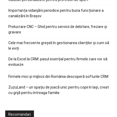
Importanța vidanjării periodice pentru buna funcționare a
canalizării în Brașov
Prelucrare CNC – Ghid pentru servicii de debitare, frezare și
gravare
Cele mai frecvente greșeli în gestionarea clienților și cum să
le eviți
De la Excel la CRM: pasul esențial pentru firmele care vor să
evolueze
Firmele mici și mijlocii din România descoperă softurile CRM
ZuzuLand – un spațiu de joacă unic pentru copii în Iași, creat
cu grijă pentru întreaga familie
Recomandari