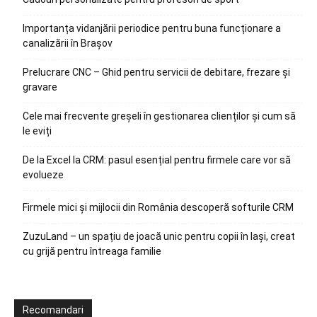
Importanța vidanjării periodice pentru buna funcționare a
canalizării în Brașov
Prelucrare CNC – Ghid pentru servicii de debitare, frezare și
gravare
Cele mai frecvente greșeli în gestionarea clienților și cum să
le eviți
De la Excel la CRM: pasul esențial pentru firmele care vor să
evolueze
Firmele mici și mijlocii din România descoperă softurile CRM
ZuzuLand – un spațiu de joacă unic pentru copii în Iași, creat
cu grijă pentru întreaga familie
Recomandari