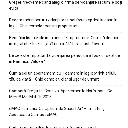
Greșeli frecvente când alegi o firmă de vidanjare și cum le poți
evita
Recomandări pentru vidanjarea unei fose septice la casă în
Iași – Ghid complet pentru proprietari
Beneficii fiscale ale închirierii de imprimante: Cum să deduci
integral cheltuielile și să îmbunătățești cash flow-ul
De ce este importantă vidanjarea periodică a foselor septice
în Râmnicu Vâlcea?
Cum alegi un apartament cu 1 cameră în Iași potrivit stilului
tău de viață – Ghid complet, clar și ușor de urmat
Compară Prețurile: Case vs. Apartamente Noi în Iași – Ce
Merită Mai Mult în 2025
eMAG România: Ce Opțiuni de Suport Ai? Află Totul și
Accesează Contact eMAG
Cadouri personalizate pentru profesori de sport