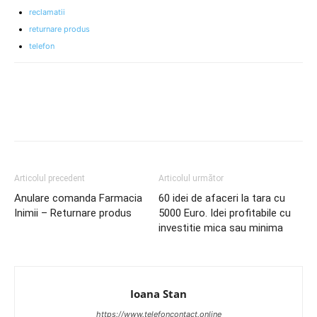
reclamatii
returnare produs
telefon
Articolul precedent
Articolul următor
Anulare comanda Farmacia
60 idei de afaceri la tara cu
Inimii – Returnare produs
5000 Euro. Idei profitabile cu
investitie mica sau minima
Ioana Stan
https://www.telefoncontact.online