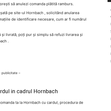
 dorești să anulezi comanda plătită ramburs.
ișată pe site-ul Hornbach , solicitând anularea
mațiile de identificare necesare, cum ar fi numărul
 livrată, poți pur și simplu să refuzi livrarea și
ach .
– publicitate –
ardul in cadrul Hornbach
 comanda ta la Hornbach cu cardul, procedura de