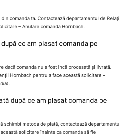
us din comanda ta. Contactează departamentul de Relații
solicitare – Anulare comanda Hornbach.
re după ce am plasat comanda pe
re dacă comanda nu a fost încă procesată și livrată.
nții Hornbach pentru a face această solicitare –
odus
.
plată după ce am plasat comanda pe
i să schimbi metoda de plată, contactează departamentul
 această solicitare înainte ca comanda să fie