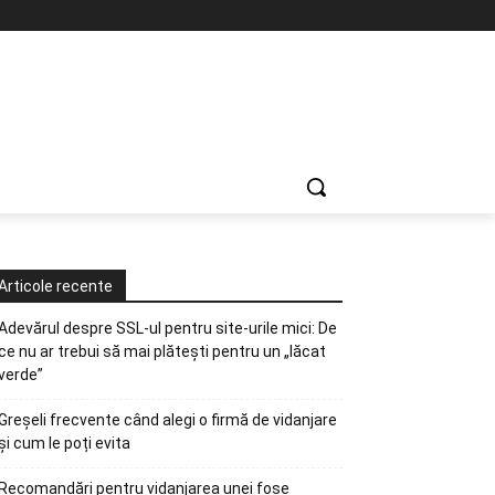
Articole recente
Adevărul despre SSL-ul pentru site-urile mici: De
ce nu ar trebui să mai plătești pentru un „lăcat
verde”
Greșeli frecvente când alegi o firmă de vidanjare
și cum le poți evita
Recomandări pentru vidanjarea unei fose