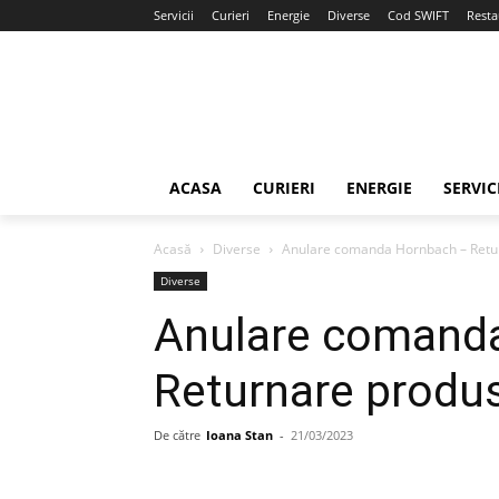
Servicii
Curieri
Energie
Diverse
Cod SWIFT
Resta
ACASA
CURIERI
ENERGIE
SERVIC
Acasă
Diverse
Anulare comanda Hornbach – Retu
Diverse
Anulare comand
Returnare produ
De către
Ioana Stan
-
21/03/2023