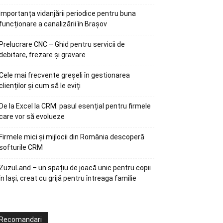
Importanța vidanjării periodice pentru buna
funcționare a canalizării în Brașov
Prelucrare CNC – Ghid pentru servicii de
debitare, frezare și gravare
Cele mai frecvente greșeli în gestionarea
clienților și cum să le eviți
De la Excel la CRM: pasul esențial pentru firmele
care vor să evolueze
Firmele mici și mijlocii din România descoperă
softurile CRM
ZuzuLand – un spațiu de joacă unic pentru copii
în Iași, creat cu grijă pentru întreaga familie
Recomandari