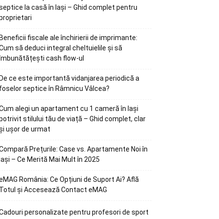
septice la casă în Iași – Ghid complet pentru
proprietari
Beneficii fiscale ale închirierii de imprimante:
Cum să deduci integral cheltuielile și să
îmbunătățești cash flow-ul
De ce este importantă vidanjarea periodică a
foselor septice în Râmnicu Vâlcea?
Cum alegi un apartament cu 1 cameră în Iași
potrivit stilului tău de viață – Ghid complet, clar
și ușor de urmat
Compară Prețurile: Case vs. Apartamente Noi în
Iași – Ce Merită Mai Mult în 2025
eMAG România: Ce Opțiuni de Suport Ai? Află
Totul și Accesează Contact eMAG
Cadouri personalizate pentru profesori de sport