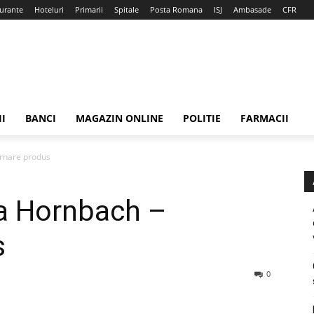
urante
Hoteluri
Primarii
Spitale
Posta Romana
ISJ
Ambasade
CFR
II
BANCI
MAGAZIN ONLINE
POLITIE
FARMACII
rnare produs
a Hornbach –
s
0