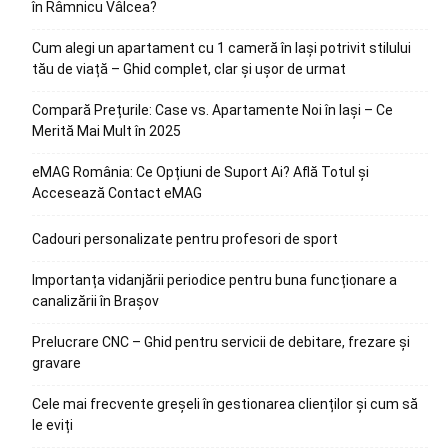
în Râmnicu Vâlcea?
Cum alegi un apartament cu 1 cameră în Iași potrivit stilului
tău de viață – Ghid complet, clar și ușor de urmat
Compară Prețurile: Case vs. Apartamente Noi în Iași – Ce
Merită Mai Mult în 2025
eMAG România: Ce Opțiuni de Suport Ai? Află Totul și
Accesează Contact eMAG
Cadouri personalizate pentru profesori de sport
Importanța vidanjării periodice pentru buna funcționare a
canalizării în Brașov
Prelucrare CNC – Ghid pentru servicii de debitare, frezare și
gravare
Cele mai frecvente greșeli în gestionarea clienților și cum să
le eviți