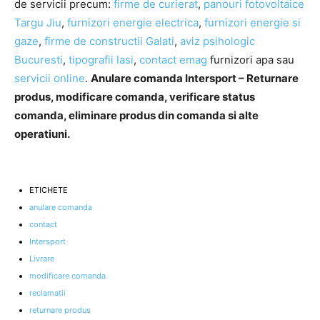
de servicii precum:
firme de curierat
,
panouri fotovoltaice
Targu Jiu
,
furnizori energie electrica
,
furnizori energie si
gaze
,
firme de constructii Galati
,
aviz psihologic
Bucuresti
,
tipografii Iasi
,
contact emag
furnizori apa sau
servicii online
.
Anulare comanda Intersport – Returnare
produs, modificare comanda, verificare status
comanda, eliminare produs din comanda si alte
operatiuni.
ETICHETE
anulare comanda
contact
Intersport
Livrare
modificare comanda
reclamatii
returnare produs