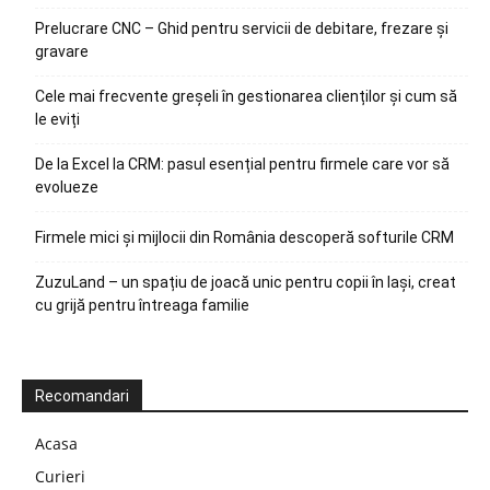
Prelucrare CNC – Ghid pentru servicii de debitare, frezare și
gravare
Cele mai frecvente greșeli în gestionarea clienților și cum să
le eviți
De la Excel la CRM: pasul esențial pentru firmele care vor să
evolueze
Firmele mici și mijlocii din România descoperă softurile CRM
ZuzuLand – un spațiu de joacă unic pentru copii în Iași, creat
cu grijă pentru întreaga familie
Recomandari
Acasa
Curieri