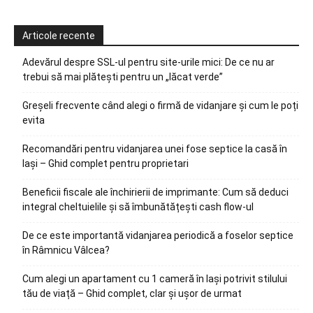
Articole recente
Adevărul despre SSL-ul pentru site-urile mici: De ce nu ar
trebui să mai plătești pentru un „lăcat verde”
Greșeli frecvente când alegi o firmă de vidanjare și cum le poți
evita
Recomandări pentru vidanjarea unei fose septice la casă în
Iași – Ghid complet pentru proprietari
Beneficii fiscale ale închirierii de imprimante: Cum să deduci
integral cheltuielile și să îmbunătățești cash flow-ul
De ce este importantă vidanjarea periodică a foselor septice
în Râmnicu Vâlcea?
Cum alegi un apartament cu 1 cameră în Iași potrivit stilului
tău de viață – Ghid complet, clar și ușor de urmat