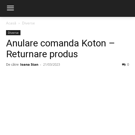
Acasă
Diverse
Diverse
Anulare comanda Koton –
Returnare produs
De către
Ioana Stan
-
21/03/2023
0