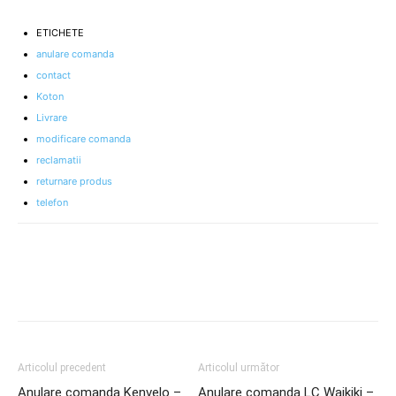
ETICHETE
anulare comanda
contact
Koton
Livrare
modificare comanda
reclamatii
returnare produs
telefon
Articolul precedent
Articolul următor
Anulare comanda Kenvelo –
Anulare comanda LC Waikiki –