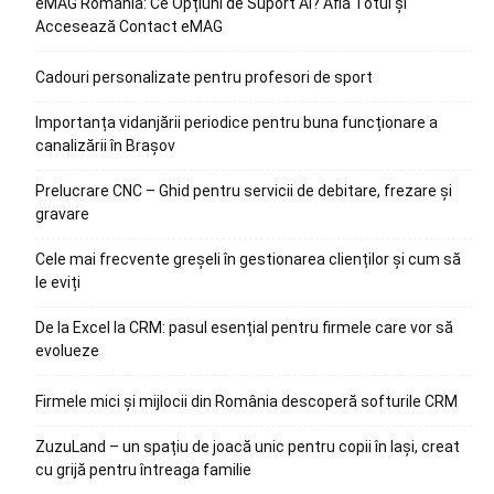
eMAG România: Ce Opțiuni de Suport Ai? Află Totul și
Accesează Contact eMAG
Cadouri personalizate pentru profesori de sport
Importanța vidanjării periodice pentru buna funcționare a
canalizării în Brașov
Prelucrare CNC – Ghid pentru servicii de debitare, frezare și
gravare
Cele mai frecvente greșeli în gestionarea clienților și cum să
le eviți
De la Excel la CRM: pasul esențial pentru firmele care vor să
evolueze
Firmele mici și mijlocii din România descoperă softurile CRM
ZuzuLand – un spațiu de joacă unic pentru copii în Iași, creat
cu grijă pentru întreaga familie