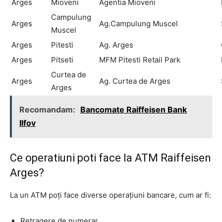
Arges
Mioveni
Agentia Mioveni
Campulung
Arges
Ag.Campulung Muscel
Muscel
Arges
Pitesti
Ag. Arges
Arges
Pitseti
MFM Pitesti Retail Park
Curtea de
Arges
Ag. Curtea de Arges
Arges
Recomandam:
Bancomate Raiffeisen Bank
Ilfov
Ce operatiuni poti face la ATM Raiffeisen
Arges?
La un ATM poți face diverse operațiuni bancare, cum ar fi:
Retragere de numerar