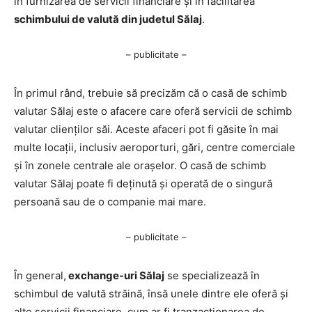
în furnizarea de servicii financiare și în facilitarea
schimbului de valută din judetul Sălaj
.
– publicitate –
În primul rând, trebuie să precizăm că o casă de schimb
valutar Sălaj este o afacere care oferă servicii de schimb
valutar clienților săi. Aceste afaceri pot fi găsite în mai
multe locații, inclusiv aeroporturi, gări, centre comerciale
și în zonele centrale ale orașelor. O casă de schimb
valutar Sălaj poate fi deținută și operată de o singură
persoană sau de o companie mai mare.
– publicitate –
În general,
exchange-uri Sălaj
se specializează în
schimbul de valută străină, însă unele dintre ele oferă și
alte servicii financiare, cum ar fi tranzacționarea de