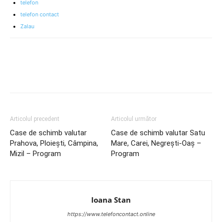
telefon
telefon contact
Zalau
Articolul precedent
Articolul următor
Case de schimb valutar
Case de schimb valutar Satu
Prahova, Ploiești, Câmpina,
Mare, Carei, Negrești-Oaș –
Mizil – Program
Program
Ioana Stan
https://www.telefoncontact.online