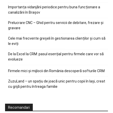
Importanța vidanjării periodice pentru buna funcționare a
canalizării în Brașov
Prelucrare CNC – Ghid pentru servicii de debitare, frezare și
gravare
Cele mai frecvente greșeli în gestionarea clienților și cum să
le eviți
De la Excel la CRM: pasul esențial pentru firmele care vor să
evolueze
Firmele mici și mijlocii din România descoperă softurile CRM
ZuzuLand – un spațiu de joacă unic pentru copii în Iași, creat
cu grijă pentru întreaga familie
Recomandari