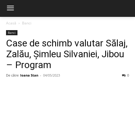
Acasă
Banci
Banci
Case de schimb valutar Sălaj,
Zalău, Șimleu Silvaniei, Jibou
– Program
De către
Ioana Stan
-
04/05/2023
0