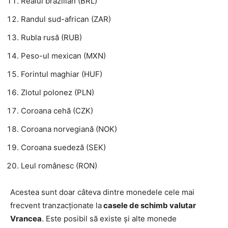
Realul brazilian (BRL)
Randul sud-african (ZAR)
Rubla rusă (RUB)
Peso-ul mexican (MXN)
Forintul maghiar (HUF)
Zlotul polonez (PLN)
Coroana cehă (CZK)
Coroana norvegiană (NOK)
Coroana suedeză (SEK)
Leul românesc (RON)
Acestea sunt doar câteva dintre monedele cele mai
frecvent tranzacționate la
casele de schimb valutar
Vrancea
. Este posibil să existe și alte monede