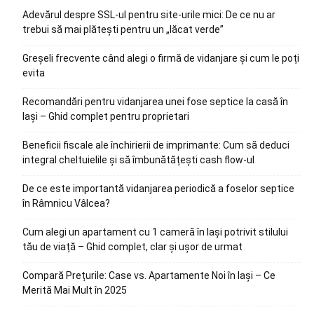
Adevărul despre SSL-ul pentru site-urile mici: De ce nu ar
trebui să mai plătești pentru un „lăcat verde”
Greșeli frecvente când alegi o firmă de vidanjare și cum le poți
evita
Recomandări pentru vidanjarea unei fose septice la casă în
Iași – Ghid complet pentru proprietari
Beneficii fiscale ale închirierii de imprimante: Cum să deduci
integral cheltuielile și să îmbunătățești cash flow-ul
De ce este importantă vidanjarea periodică a foselor septice
în Râmnicu Vâlcea?
Cum alegi un apartament cu 1 cameră în Iași potrivit stilului
tău de viață – Ghid complet, clar și ușor de urmat
Compară Prețurile: Case vs. Apartamente Noi în Iași – Ce
Merită Mai Mult în 2025