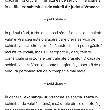
joacă un rol crucial în furnizarea de servicii financiare și
în facilitarea
schimbului de valută din judetul Vrancea
.
– publicitate –
În primul rând, trebuie să precizăm că o casă de schimb
valutar Vrancea este o afacere care oferă servicii de
schimb valutar clienților săi. Aceste afaceri pot fi găsite în
mai multe locații, inclusiv aeroporturi, gări, centre
comerciale și în zonele centrale ale orașelor. O casă de
schimb valutar Vrancea poate fi deținută și operată de o
singură persoană sau de o companie mai mare.
– publicitate –
În general,
exchange-uri Vrancea
se specializează în
schimbul de valută străină, însă unele dintre ele oferă și
alte servicii financiare, cum ar fi tranzacționarea de