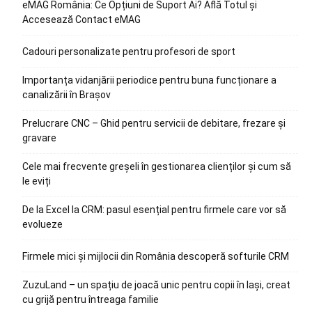
eMAG România: Ce Opțiuni de Suport Ai? Află Totul și
Accesează Contact eMAG
Cadouri personalizate pentru profesori de sport
Importanța vidanjării periodice pentru buna funcționare a
canalizării în Brașov
Prelucrare CNC – Ghid pentru servicii de debitare, frezare și
gravare
Cele mai frecvente greșeli în gestionarea clienților și cum să
le eviți
De la Excel la CRM: pasul esențial pentru firmele care vor să
evolueze
Firmele mici și mijlocii din România descoperă softurile CRM
ZuzuLand – un spațiu de joacă unic pentru copii în Iași, creat
cu grijă pentru întreaga familie