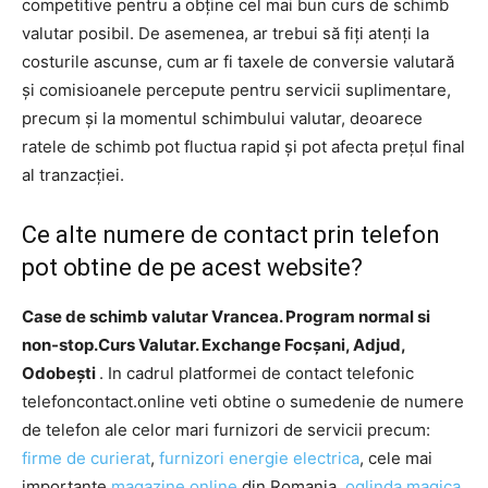
competitive pentru a obține cel mai bun curs de schimb
valutar posibil. De asemenea, ar trebui să fiți atenți la
costurile ascunse, cum ar fi taxele de conversie valutară
și comisioanele percepute pentru servicii suplimentare,
precum și la momentul schimbului valutar, deoarece
ratele de schimb pot fluctua rapid și pot afecta prețul final
al tranzacției.
Ce alte numere de contact prin telefon
pot obtine de pe acest website?
Case de schimb valutar Vrancea. Program normal si
non-stop.Curs Valutar. Exchange Focșani, Adjud,
Odobești
. In cadrul platformei de contact telefonic
telefoncontact.online veti obtine o sumedenie de numere
de telefon ale celor mari furnizori de servicii precum:
firme de curierat
,
furnizori energie electrica
, cele mai
importante
magazine online
din Romania,
oglinda magica