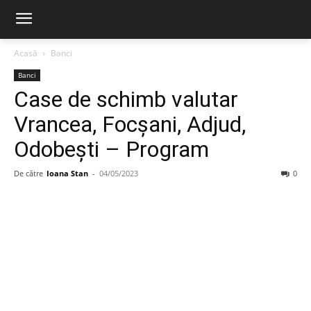
Acasă
Banci
Banci
Case de schimb valutar
Vrancea, Focșani, Adjud,
Odobești – Program
De către
Ioana Stan
-
04/05/2023
0