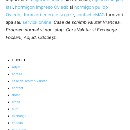
Iasi
,
hormigon impreso Oviedo
si
hormigon pulido
Oviedo
,
furnizori energie si gaze
,
contact eMAG
furnizori
apa sau
servicii online
.
Case de schimb valutar Vrancea.
Program normal si non-stop. Curs Valutar si Exchange
Focșani, Adjud, Odobești.
ETICHETE
Adjud
adresa
case de schimb valutar
contact
dolar
email
euro
exchange
Focsani
non-stop