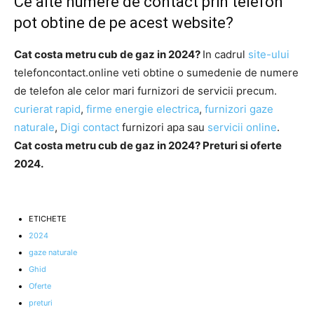
Ce alte numere de contact prin telefon
pot obtine de pe acest website?
Cat costa metru cub de gaz in 2024?
In cadrul
site-ului
telefoncontact.online veti obtine o sumedenie de numere
de telefon ale celor mari furnizori de servicii precum.
curierat rapid
,
firme energie electrica
,
furnizori gaze
naturale
,
Digi contact
furnizori apa sau
servicii online
.
Cat costa metru cub de gaz in 2024? Preturi si oferte
2024.
ETICHETE
2024
gaze naturale
Ghid
Oferte
preturi