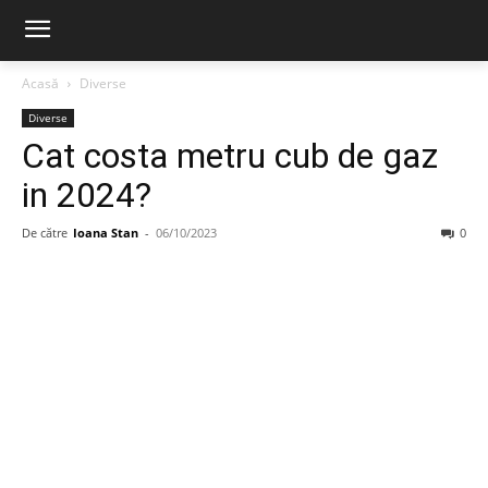
Acasă
Diverse
Diverse
Cat costa metru cub de gaz
in 2024?
De către
Ioana Stan
-
06/10/2023
0