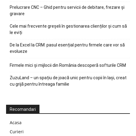
Prelucrare CNC – Ghid pentru servicii de debitare, frezare și
gravare
Cele mai frecvente greșeli în gestionarea clienților și cum să
le eviți
De la Excel la CRM: pasul esențial pentru firmele care vor să
evolueze
Firmele mici și mijlocii din România descoperă softurile CRM
ZuzuLand – un spațiu de joacă unic pentru copii în Iași, creat
cu grijă pentru întreaga familie
Recomandari
Acasa
Curieri