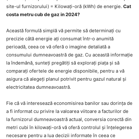
site-ul furnizorului) = Kilowați-oră (kWh) de energie.
Cat
costa metru cub de gaz in 2024?
Această formulă simplă vă permite să determinați cu
precizie câtă energie ați consumat într-o anumită
perioadă, ceea ce vă oferă o imagine detaliată a
consumului dumneavoastră de gaz. Cu această informație
la îndemână, sunteți pregătiți să explorați piața și să
comparați ofertele de energie disponibile, pentru a vă
asigura că alegeți planul potrivit pentru gazul natural și
electricitatea dumneavoastră.
Fie că vă interesează economisirea banilor sau dorința de
a fi informat cu privire la valoarea viitoare a facturilor de
la furnizorul dumneavoastră actual, conversia corectă din
metri cubi în kilowați-oră vă oferă controlul și înțelegerea
necesare pentru a lua decizii informate în ceea ce