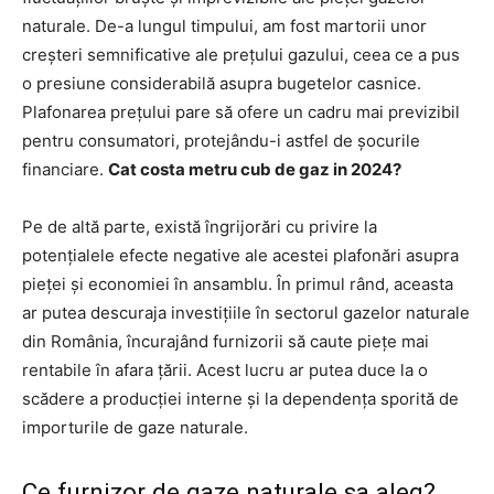
naturale. De-a lungul timpului, am fost martorii unor
creșteri semnificative ale prețului gazului, ceea ce a pus
o presiune considerabilă asupra bugetelor casnice.
Plafonarea prețului pare să ofere un cadru mai previzibil
pentru consumatori, protejându-i astfel de șocurile
financiare.
Cat costa metru cub de gaz in 2024?
Pe de altă parte, există îngrijorări cu privire la
potențialele efecte negative ale acestei plafonări asupra
pieței și economiei în ansamblu. În primul rând, aceasta
ar putea descuraja investițiile în sectorul gazelor naturale
din România, încurajând furnizorii să caute piețe mai
rentabile în afara țării. Acest lucru ar putea duce la o
scădere a producției interne și la dependența sporită de
importurile de gaze naturale.
Ce furnizor de gaze naturale sa aleg?