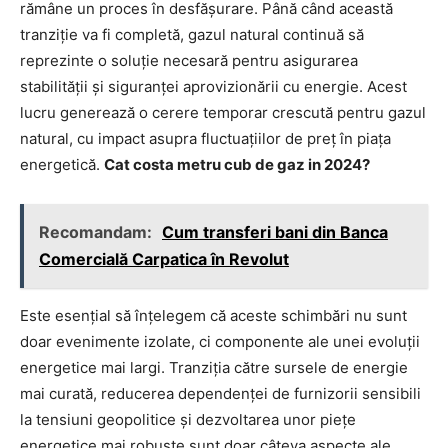
rămâne un proces în desfășurare. Până când această
tranziție va fi completă, gazul natural continuă să
reprezinte o soluție necesară pentru asigurarea
stabilității și siguranței aprovizionării cu energie. Acest
lucru generează o cerere temporar crescută pentru gazul
natural, cu impact asupra fluctuațiilor de preț în piața
energetică.
Cat costa metru cub de gaz in 2024?
Recomandam:
Cum transferi bani din Banca
Comercială Carpatica în Revolut
Este esențial să înțelegem că aceste schimbări nu sunt
doar evenimente izolate, ci componente ale unei evoluții
energetice mai largi. Tranziția către sursele de energie
mai curată, reducerea dependenței de furnizorii sensibili
la tensiuni geopolitice și dezvoltarea unor piețe
energetice mai robuste sunt doar câteva aspecte ale