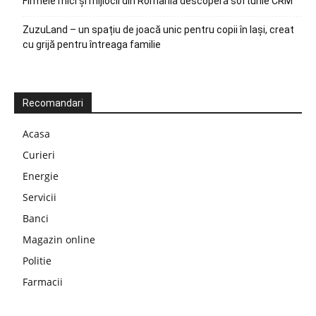
Firmele mici și mijlocii din România descoperă softurile CRM
ZuzuLand – un spațiu de joacă unic pentru copii în Iași, creat
cu grijă pentru întreaga familie
Recomandari
Acasa
Curieri
Energie
Servicii
Banci
Magazin online
Politie
Farmacii