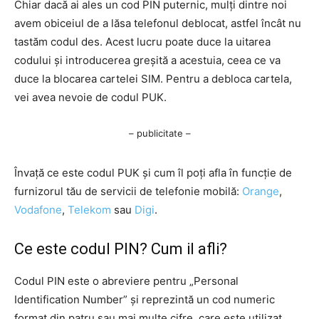
Chiar dacă ai ales un cod PIN puternic, mulți dintre noi
avem obiceiul de a lăsa telefonul deblocat, astfel încât nu
tastăm codul des. Acest lucru poate duce la uitarea
codului și introducerea greșită a acestuia, ceea ce va
duce la blocarea cartelei SIM. Pentru a debloca cartela,
vei avea nevoie de codul PUK.
– publicitate –
Învață ce este codul PUK și cum îl poți afla în funcție de
furnizorul tău de servicii de telefonie mobilă:
Orange
,
Vodafone
,
Telekom
sau
Digi
.
Ce este codul PIN? Cum il afli?
Codul PIN este o abreviere pentru „Personal
Identification Number” și reprezintă un cod numeric
format din patru sau mai multe cifre, care este utilizat