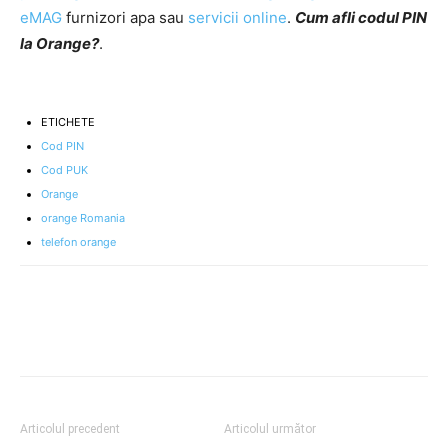
eMAG
furnizori apa sau
servicii online
.
Cum afli codul PIN
la Orange?
.
ETICHETE
Cod PIN
Cod PUK
Orange
orange Romania
telefon orange
Articolul precedent
Articolul următor