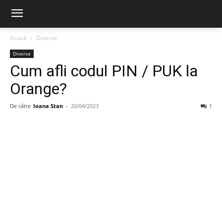
Acasă
Diverse
Diverse
Cum afli codul PIN / PUK la
Orange?
De către
Ioana Stan
-
20/04/2023
1