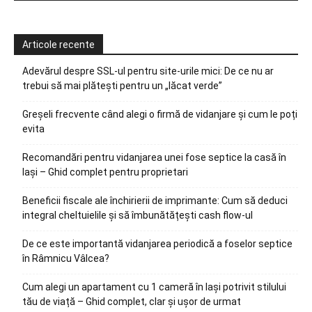
Articole recente
Adevărul despre SSL-ul pentru site-urile mici: De ce nu ar
trebui să mai plătești pentru un „lăcat verde”
Greșeli frecvente când alegi o firmă de vidanjare și cum le poți
evita
Recomandări pentru vidanjarea unei fose septice la casă în
Iași – Ghid complet pentru proprietari
Beneficii fiscale ale închirierii de imprimante: Cum să deduci
integral cheltuielile și să îmbunătățești cash flow-ul
De ce este importantă vidanjarea periodică a foselor septice
în Râmnicu Vâlcea?
Cum alegi un apartament cu 1 cameră în Iași potrivit stilului
tău de viață – Ghid complet, clar și ușor de urmat