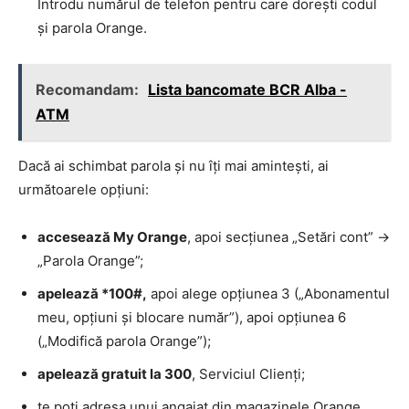
Introdu numărul de telefon pentru care dorești codul
și parola Orange.
Recomandam:
Lista bancomate BCR Alba -
ATM
Dacă ai schimbat parola și nu îți mai amintești, ai
următoarele opțiuni:
accesează My Orange
, apoi secțiunea „Setări cont” ->
„Parola Orange”;
apelează *100#,
apoi alege opțiunea 3 („Abonamentul
meu, opţiuni şi blocare număr”), apoi opțiunea 6
(„Modifică parola Orange”);
apelează gratuit la 300
, Serviciul Clienți;
te poți adresa unui angajat din magazinele Orange.