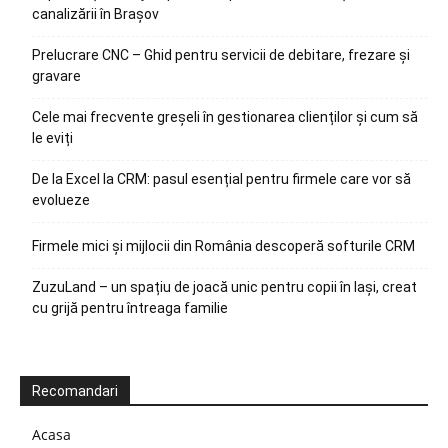
canalizării în Brașov
Prelucrare CNC – Ghid pentru servicii de debitare, frezare și
gravare
Cele mai frecvente greșeli în gestionarea clienților și cum să
le eviți
De la Excel la CRM: pasul esențial pentru firmele care vor să
evolueze
Firmele mici și mijlocii din România descoperă softurile CRM
ZuzuLand – un spațiu de joacă unic pentru copii în Iași, creat
cu grijă pentru întreaga familie
Recomandari
Acasa