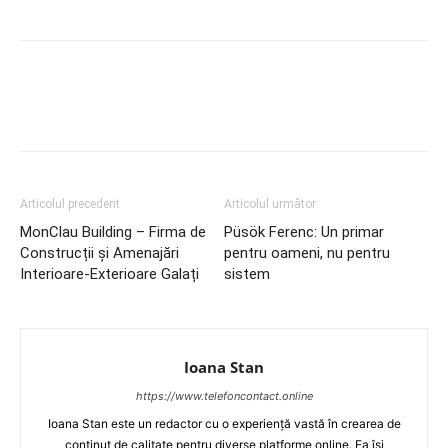
Articolul precedent
Articolul următor
MonClau Building – Firma de
Püsök Ferenc: Un primar
Construcții și Amenajări
pentru oameni, nu pentru
Interioare-Exterioare Galați
sistem
Ioana Stan
https://www.telefoncontact.online
Ioana Stan este un redactor cu o experiență vastă în crearea de
conținut de calitate pentru diverse platforme online. Ea își