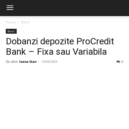
Acasă
Banci
Banci
Dobanzi depozite ProCredit
Bank – Fixa sau Variabila
De către
Ioana Stan
-
13/04/2023
0