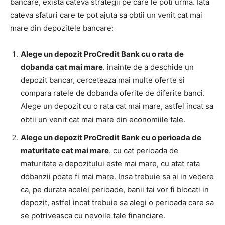
bancare, exista cateva strategii pe care le poti urma. Iata
cateva sfaturi care te pot ajuta sa obtii un venit cat mai
mare din depozitele bancare:
Alege un depozit ProCredit Bank cu o rata de
dobanda cat mai mare
. inainte de a deschide un
depozit bancar, cerceteaza mai multe oferte si
compara ratele de dobanda oferite de diferite banci.
Alege un depozit cu o rata cat mai mare, astfel incat sa
obtii un venit cat mai mare din economiile tale.
Alege un depozit ProCredit Bank cu o perioada de
maturitate cat mai mare
. cu cat perioada de
maturitate a depozitului este mai mare, cu atat rata
dobanzii poate fi mai mare. Insa trebuie sa ai in vedere
ca, pe durata acelei perioade, banii tai vor fi blocati in
depozit, astfel incat trebuie sa alegi o perioada care sa
se potriveasca cu nevoile tale financiare.