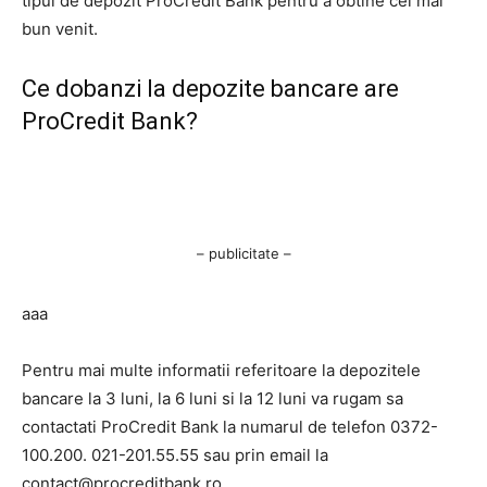
tipul de depozit ProCredit Bank pentru a obtine cel mai
bun venit.
Ce dobanzi la depozite bancare are
ProCredit Bank?
– publicitate –
aaa
Pentru mai multe informatii referitoare la depozitele
bancare la 3 luni, la 6 luni si la 12 luni va rugam sa
contactati ProCredit Bank la numarul de telefon 0372-
100.200. 021-201.55.55 sau prin email la
contact@procreditbank.ro