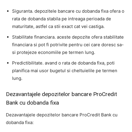
Siguranta. depozitele bancare cu dobanda fixa ofera o
rata de dobanda stabila pe intreaga perioada de
maturitate, astfel ca stii exact cat vei castiga.
Stabilitate financiara. aceste depozite ofera stabilitate
financiara si pot fi potrivite pentru cei care doresc sa-
si protejeze economiile pe termen lung.
Predictibilitate. avand o rata de dobanda fixa, poti
planifica mai usor bugetul si cheltuielile pe termen
lung.
Dezavantajele depozitelor bancare ProCredit
Bank cu dobanda fixa
Dezavantajele depozitelor bancare ProCredit Bank cu
dobanda fixa: