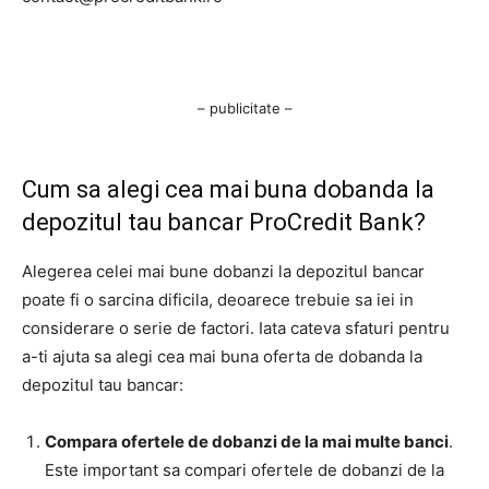
– publicitate –
Cum sa alegi cea mai buna dobanda la
depozitul tau bancar ProCredit Bank?
Alegerea celei mai bune dobanzi la depozitul bancar
poate fi o sarcina dificila, deoarece trebuie sa iei in
considerare o serie de factori. Iata cateva sfaturi pentru
a-ti ajuta sa alegi cea mai buna oferta de dobanda la
depozitul tau bancar:
Compara ofertele de dobanzi de la mai multe banci
.
Este important sa compari ofertele de dobanzi de la