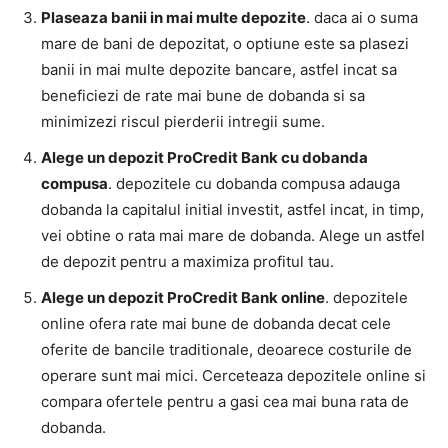
Plaseaza banii in mai multe depozite
. daca ai o suma
mare de bani de depozitat, o optiune este sa plasezi
banii in mai multe depozite bancare, astfel incat sa
beneficiezi de rate mai bune de dobanda si sa
minimizezi riscul pierderii intregii sume.
Alege un depozit ProCredit Bank cu dobanda
compusa
. depozitele cu dobanda compusa adauga
dobanda la capitalul initial investit, astfel incat, in timp,
vei obtine o rata mai mare de dobanda. Alege un astfel
de depozit pentru a maximiza profitul tau.
Alege un depozit ProCredit Bank online
. depozitele
online ofera rate mai bune de dobanda decat cele
oferite de bancile traditionale, deoarece costurile de
operare sunt mai mici. Cerceteaza depozitele online si
compara ofertele pentru a gasi cea mai buna rata de
dobanda.