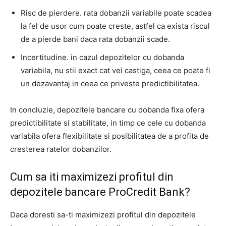
Risc de pierdere. rata dobanzii variabile poate scadea
la fel de usor cum poate creste, astfel ca exista riscul
de a pierde bani daca rata dobanzii scade.
Incertitudine. in cazul depozitelor cu dobanda
variabila, nu stii exact cat vei castiga, ceea ce poate fi
un dezavantaj in ceea ce priveste predictibilitatea.
In concluzie, depozitele bancare cu dobanda fixa ofera
predictibilitate si stabilitate, in timp ce cele cu dobanda
variabila ofera flexibilitate si posibilitatea de a profita de
cresterea ratelor dobanzilor.
Cum sa iti maximizezi profitul din
depozitele bancare ProCredit Bank?
Daca doresti sa-ti maximizezi profitul din depozitele