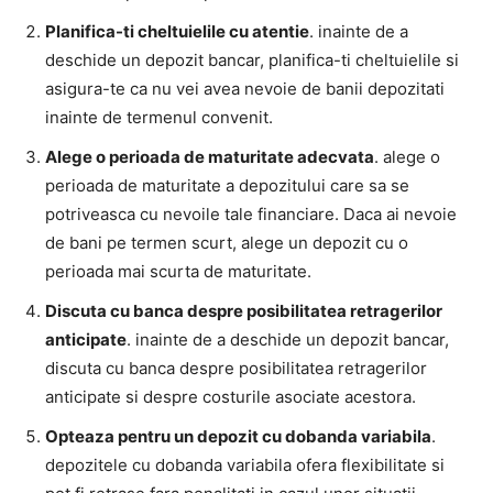
Planifica-ti cheltuielile cu atentie
. inainte de a
deschide un depozit bancar, planifica-ti cheltuielile si
asigura-te ca nu vei avea nevoie de banii depozitati
inainte de termenul convenit.
Alege o perioada de maturitate adecvata
. alege o
perioada de maturitate a depozitului care sa se
potriveasca cu nevoile tale financiare. Daca ai nevoie
de bani pe termen scurt, alege un depozit cu o
perioada mai scurta de maturitate.
Discuta cu banca despre posibilitatea retragerilor
anticipate
. inainte de a deschide un depozit bancar,
discuta cu banca despre posibilitatea retragerilor
anticipate si despre costurile asociate acestora.
Opteaza pentru un depozit cu dobanda variabila
.
depozitele cu dobanda variabila ofera flexibilitate si