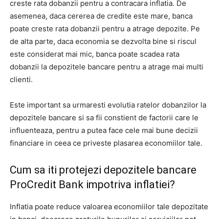
creste rata dobanzii pentru a contracara inflatia. De
asemenea, daca cererea de credite este mare, banca
poate creste rata dobanzii pentru a atrage depozite. Pe
de alta parte, daca economia se dezvolta bine si riscul
este considerat mai mic, banca poate scadea rata
dobanzii la depozitele bancare pentru a atrage mai multi
clienti.
Este important sa urmaresti evolutia ratelor dobanzilor la
depozitele bancare si sa fii constient de factorii care le
influenteaza, pentru a putea face cele mai bune decizii
financiare in ceea ce priveste plasarea economiilor tale.
Cum sa iti protejezi depozitele bancare
ProCredit Bank impotriva inflatiei?
Inflatia poate reduce valoarea economiilor tale depozitate