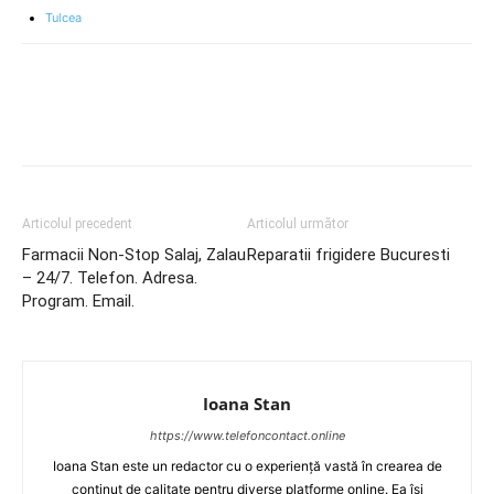
Tulcea
Articolul precedent
Articolul următor
Farmacii Non-Stop Salaj, Zalau
Reparatii frigidere Bucuresti
– 24/7. Telefon. Adresa.
Program. Email.
Ioana Stan
https://www.telefoncontact.online
Ioana Stan este un redactor cu o experiență vastă în crearea de
conținut de calitate pentru diverse platforme online. Ea își