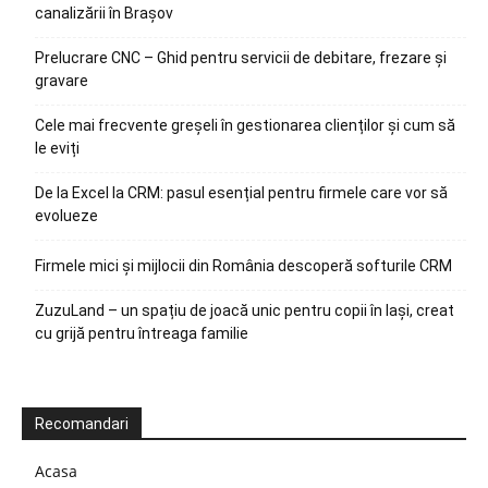
canalizării în Brașov
Prelucrare CNC – Ghid pentru servicii de debitare, frezare și
gravare
Cele mai frecvente greșeli în gestionarea clienților și cum să
le eviți
De la Excel la CRM: pasul esențial pentru firmele care vor să
evolueze
Firmele mici și mijlocii din România descoperă softurile CRM
ZuzuLand – un spațiu de joacă unic pentru copii în Iași, creat
cu grijă pentru întreaga familie
Recomandari
Acasa