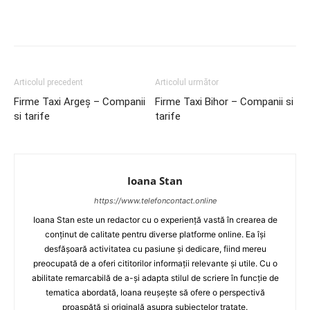
Articolul precedent
Articolul următor
Firme Taxi Argeș – Companii
Firme Taxi Bihor – Companii si
si tarife
tarife
Ioana Stan
https://www.telefoncontact.online
Ioana Stan este un redactor cu o experiență vastă în crearea de
conținut de calitate pentru diverse platforme online. Ea își
desfășoară activitatea cu pasiune și dedicare, fiind mereu
preocupată de a oferi cititorilor informații relevante și utile. Cu o
abilitate remarcabilă de a-și adapta stilul de scriere în funcție de
tematica abordată, Ioana reușește să ofere o perspectivă
proaspătă și originală asupra subiectelor tratate.