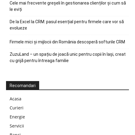
Cele mai frecvente greșeli în gestionarea clienților și cum să
le eviți
De la Excel la CRM: pasul esențial pentru firmele care vor să
evolueze
Firmele mici și mijlocii din România descoperă softurile CRM
ZuzuLand – un spațiu de joacă unic pentru copii în Iași, creat
cu grijă pentru întreaga familie
Recomandari
Acasa
Curieri
Energie
Servicii
Banci