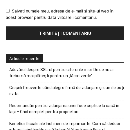
Salvați numele meu, adresa de e-mail și site-ul web în
acest browser pentru data viitoare i comentariu.
Articole recente
Adevărul despre SSL-ul pentru site-urile mici: De ce nu ar
trebui să mai plătești pentru un „lăcat verde”
Greșeli frecvente când alegi o firmă de vidanjare și cum le poți
evita
Recomandări pentru vidanjarea unei fose septice la casă în
Iași – Ghid complet pentru proprietari
Beneficii fiscale ale închirierii de imprimante: Cum să deduci
integral cheltuielile și să îmbunătățești cash flow-ul