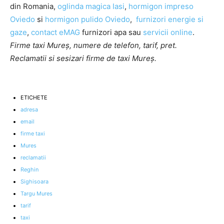
din Romania,
oglinda magica Iasi
,
hormigon impreso
Oviedo
si
hormigon pulido Oviedo
,
furnizori energie si
gaze
,
contact eMAG
furnizori apa sau
servicii online
.
Firme taxi Mureș, numere de telefon, tarif, pret.
Reclamatii si sesizari firme de taxi Mureș.
ETICHETE
adresa
email
firme taxi
Mures
reclamatii
Reghin
Sighisoara
Targu Mures
tarif
taxi