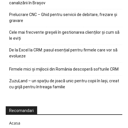
canalizării în Brașov
Prelucrare CNC – Ghid pentru servicii de debitare, frezare și
gravare
Cele mai frecvente greșeli în gestionarea clienților și cum să
le eviți
De la Excel la CRM: pasul esențial pentru firmele care vor să
evolueze
Firmele mici și mijlocii din România descoperă softurile CRM
ZuzuLand – un spațiu de joacă unic pentru copii în Iași, creat
cu grijă pentru întreaga familie
Recomandari
Acasa