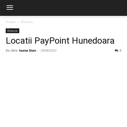
Acasă
Diverse
Diverse
Locatii PayPoint Hunedoara
De către
Ioana Stan
-
29/08/2023
0