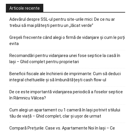
Articole recente
Adevărul despre SSL-ul pentru site-urile mici: De ce nu ar
trebui să mai plătești pentru un „lăcat verde”
Greșeli frecvente când alegi o firmă de vidanjare și cum le poți
evita
Recomandări pentru vidanjarea unei fose septice la casă în
Iași – Ghid complet pentru proprietari
Beneficii fiscale ale închirierii de imprimante: Cum să deduci
integral cheltuielile și să îmbunătățești cash flow-ul
De ce este importantă vidanjarea periodică a foselor septice
în Râmnicu Vâlcea?
Cum alegi un apartament cu 1 cameră în Iași potrivit stilului
tău de viață – Ghid complet, clar și ușor de urmat
Compară Prețurile: Case vs. Apartamente Noi în Iași – Ce