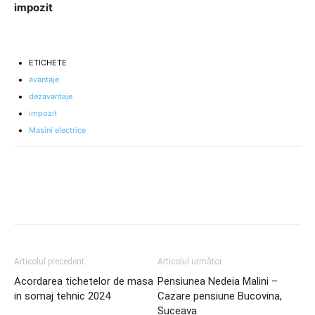
impozit
ETICHETE
avantaje
dezavantaje
impozit
Masini electrice
Articolul precedent
Articolul următor
Acordarea tichetelor de masa
Pensiunea Nedeia Malini –
in somaj tehnic 2024
Cazare pensiune Bucovina,
Suceava