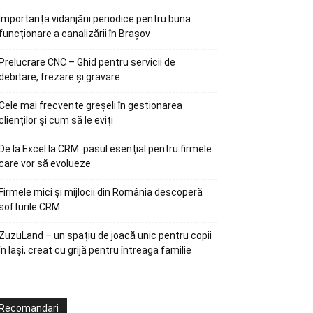
Importanța vidanjării periodice pentru buna
funcționare a canalizării în Brașov
Prelucrare CNC – Ghid pentru servicii de
debitare, frezare și gravare
Cele mai frecvente greșeli în gestionarea
clienților și cum să le eviți
De la Excel la CRM: pasul esențial pentru firmele
care vor să evolueze
Firmele mici și mijlocii din România descoperă
softurile CRM
ZuzuLand – un spațiu de joacă unic pentru copii
în Iași, creat cu grijă pentru întreaga familie
Recomandari