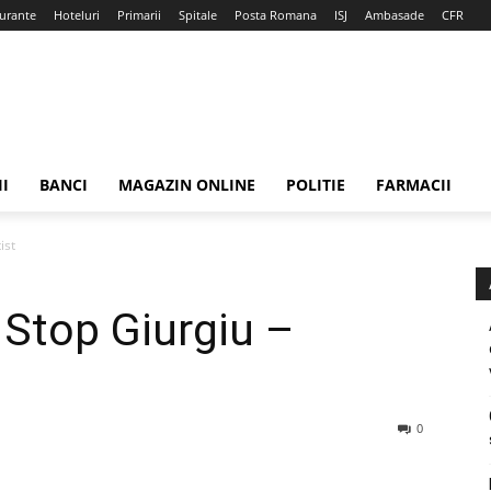
urante
Hoteluri
Primarii
Spitale
Posta Romana
ISJ
Ambasade
CFR
II
BANCI
MAGAZIN ONLINE
POLITIE
FARMACII
ist
Stop Giurgiu –
0