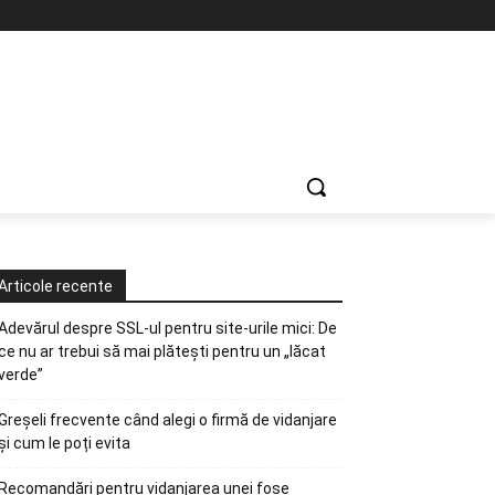
Articole recente
Adevărul despre SSL-ul pentru site-urile mici: De
ce nu ar trebui să mai plătești pentru un „lăcat
verde”
Greșeli frecvente când alegi o firmă de vidanjare
și cum le poți evita
Recomandări pentru vidanjarea unei fose