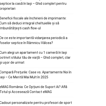
septice la casă în Iași – Ghid complet pentru
proprietari
Beneficii fiscale ale închirierii de imprimante:
Cum să deduci integral cheltuielile și să
îmbunătățești cash flow-ul
De ce este importantă vidanjarea periodică a
foselor septice în Râmnicu Vâlcea?
Cum alegi un apartament cu 1 cameră în Iași
potrivit stilului tău de viață – Ghid complet, clar
și ușor de urmat
Compară Prețurile: Case vs. Apartamente Noi în
Iași – Ce Merită Mai Mult în 2025
eMAG România: Ce Opțiuni de Suport Ai? Află
Totul și Accesează Contact eMAG
Cadouri personalizate pentru profesori de sport