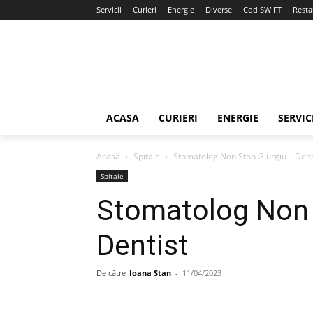
Servicii
Curieri
Energie
Diverse
Cod SWIFT
Resta
ACASA
CURIERI
ENERGIE
SERVIC
Acasă
Spitale
Stomatolog Non Stop Giurgiu – Dent
Spitale
Stomatolog Non 
Dentist
De către
Ioana Stan
-
11/04/2023