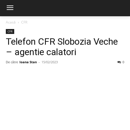
Acasă
CFR
CFR
Telefon CFR Slobozia Veche
– agentie calatori
De către
Ioana Stan
-
15/02/2023
0