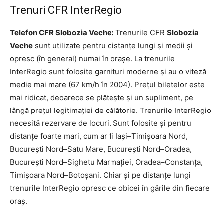
Trenuri CFR InterRegio
Telefon CFR Slobozia Veche:
Trenurile CFR
Slobozia
Veche
sunt utilizate pentru distanțe lungi și medii și
opresc (în general) numai în orașe. La trenurile
InterRegio sunt folosite garnituri moderne și au o viteză
medie mai mare (67 km/h în 2004). Prețul biletelor este
mai ridicat, deoarece se plătește și un supliment, pe
lângă prețul legitimației de călătorie. Trenurile InterRegio
necesită rezervare de locuri. Sunt folosite și pentru
distanțe foarte mari, cum ar fi Iași–Timișoara Nord,
București Nord–Satu Mare, București Nord–Oradea,
București Nord–Sighetu Marmației, Oradea–Constanța,
Timișoara Nord–Botoșani. Chiar și pe distanțe lungi
trenurile InterRegio opresc de obicei în gările din fiecare
oraș.