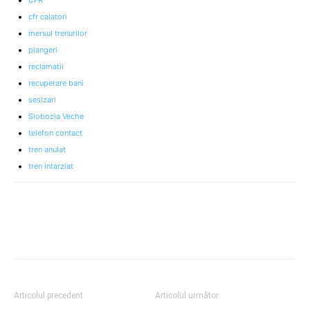
CFR
cfr calatori
mersul trenurilor
plangeri
reclamatii
recuperare bani
sesizari
Slobozia Veche
telefon contact
tren anulat
tren intarziat
Articolul precedent
Articolul următor