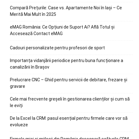
Compară Prețurile: Case vs. Apartamente Noi în Iași – Ce
Merită Mai Mult în 2025
eMAG România: Ce Opțiuni de Suport Ai? Află Totul și
Accesează Contact eMAG
Cadouri personalizate pentru profesori de sport
Importanța vidanjării periodice pentru buna funcționare a
canalizării în Brașov
Prelucrare CNC – Ghid pentru servicii de debitare, frezare și
gravare
Cele mai frecvente greșeli în gestionarea clienților și cum să
le eviți
De la Excel la CRM: pasul esențial pentru firmele care vor să
evolueze
Firmele mici și mijlocii din România descoperă softurile CRM