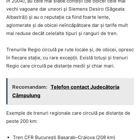
în 2004), au cele mai slabe condiții (de obicei cele mai
vechi vagoane dar uneori și Siemens Desiro (Săgeata
Albastră)) și au o reputație ca fiind foarte lente,
aglomerate și de obicei neîncăpătoare dar și tarife mult
mai reduse decât celelalte tipuri și ranguri de tren.
Trenurile Regio circulă pe rute locale și, de obicei, opresc
în fiecare stație, cu rare excepții. Există totuși și trenuri
Regio care circulă pe distanțe medii și chiar mari.
Recomandam:
Telefon contact Judecătoria
Câmpulung
Exemple de trenuri regionale care circulă pe distanțe de
peste 200 km:
Tren CFR București Basarab–Craiova (208 km)