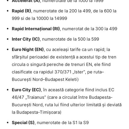
Accelerat (A)
, numerotate de la 1000 la 1999
Rapid (R)
, numerotate de la 200 la 499, de la 600 la
999 si de la 10000 la 14999
Rapid Internațional (RI)
, numerotat de la 300 la 499
Inter City (IC)
, numerotate de la 500 la 599
Euro Night (EN)
, cu aceleași tarife ca un rapid; la
sfârșitul perioadei de existență a acestui tip de tren
circula o singură pereche de trenuri EN, ele fiind
clasificate ca rapidul 370/371 „Ister”, pe ruta–
București Nord–Budapest Keleti)
Euro City (EC)
, în această categorie fiind inclus EC
46/47 „Traianus” (care a circulat între Budapesta-
București Nord, ruta lui fiind ulterior limitată și deviată
la Budapesta-Timișoara)
Special (S)
, numerotate de la S1 la S9