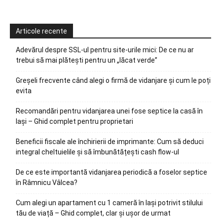
Articole recente
Adevărul despre SSL-ul pentru site-urile mici: De ce nu ar
trebui să mai plătești pentru un „lăcat verde”
Greșeli frecvente când alegi o firmă de vidanjare și cum le poți
evita
Recomandări pentru vidanjarea unei fose septice la casă în
Iași – Ghid complet pentru proprietari
Beneficii fiscale ale închirierii de imprimante: Cum să deduci
integral cheltuielile și să îmbunătățești cash flow-ul
De ce este importantă vidanjarea periodică a foselor septice
în Râmnicu Vâlcea?
Cum alegi un apartament cu 1 cameră în Iași potrivit stilului
tău de viață – Ghid complet, clar și ușor de urmat