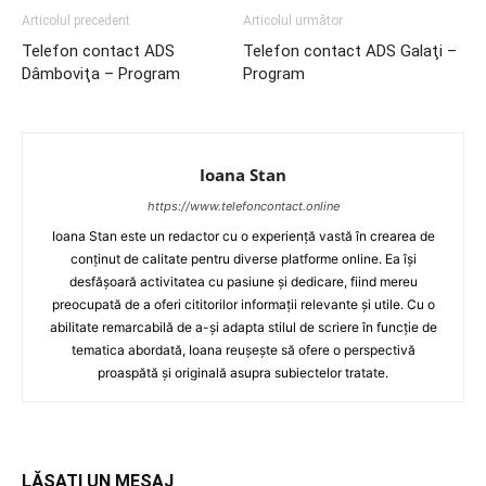
Articolul precedent
Articolul următor
Telefon contact ADS
Telefon contact ADS Galaţi –
Dâmboviţa – Program
Program
Ioana Stan
https://www.telefoncontact.online
Ioana Stan este un redactor cu o experiență vastă în crearea de
conținut de calitate pentru diverse platforme online. Ea își
desfășoară activitatea cu pasiune și dedicare, fiind mereu
preocupată de a oferi cititorilor informații relevante și utile. Cu o
abilitate remarcabilă de a-și adapta stilul de scriere în funcție de
tematica abordată, Ioana reușește să ofere o perspectivă
proaspătă și originală asupra subiectelor tratate.
LĂSAȚI UN MESAJ