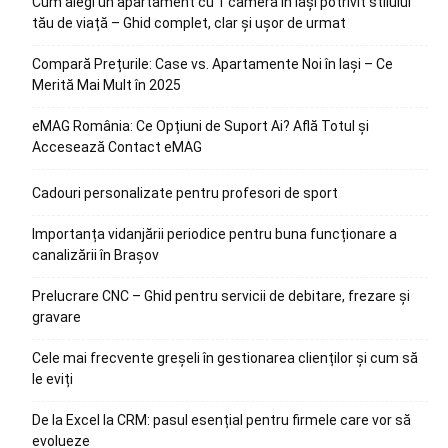
Cum alegi un apartament cu 1 cameră în Iași potrivit stilului
tău de viață – Ghid complet, clar și ușor de urmat
Compară Prețurile: Case vs. Apartamente Noi în Iași – Ce
Merită Mai Mult în 2025
eMAG România: Ce Opțiuni de Suport Ai? Află Totul și
Accesează Contact eMAG
Cadouri personalizate pentru profesori de sport
Importanța vidanjării periodice pentru buna funcționare a
canalizării în Brașov
Prelucrare CNC – Ghid pentru servicii de debitare, frezare și
gravare
Cele mai frecvente greșeli în gestionarea clienților și cum să
le eviți
De la Excel la CRM: pasul esențial pentru firmele care vor să
evolueze