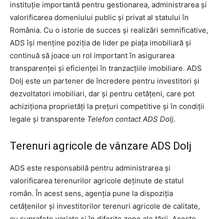
instituţie importantă pentru gestionarea, administrarea şi
valorificarea domeniului public şi privat al statului în
România. Cu o istorie de succes şi realizări semnificative,
ADS îşi menţine poziţia de lider pe piaţa imobiliară şi
continuă să joace un rol important în asigurarea
transparenţei şi eficienţei în tranzacţiile imobiliare. ADS
Dolj este un partener de încredere pentru investitori şi
dezvoltatori imobiliari, dar şi pentru cetăţeni, care pot
achiziţiona proprietăţi la preţuri competitive şi în condiţii
legale şi transparente
Telefon contact ADS Dolj
.
Terenuri agricole de vânzare ADS Dolj
ADS este responsabilă pentru administrarea şi
valorificarea terenurilor agricole deţinute de statul
român. În acest sens, agenţia pune la dispoziţia
cetăţenilor şi investitorilor terenuri agricole de calitate,
cu suprafeţe variate şi în diferite zone ale ţării. Aceste