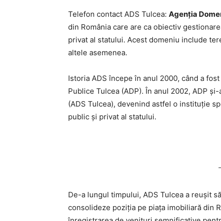
Telefon contact ADS Tulcea:
Agenţia Domeni
din România care are ca obiectiv gestionarea
privat al statului. Acest domeniu include tere
altele asemenea.
Istoria ADS începe în anul 2000, când a fos
Publice Tulcea (ADP). În anul 2002, ADP şi-
(ADS Tulcea), devenind astfel o instituţie sp
public şi privat al statului.
De-a lungul timpului, ADS Tulcea a reuşit s
consolideze poziţia pe piaţa imobiliară din 
înregistrarea de venituri semnificative pentr