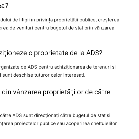
ea?
lui de litigii în privinţa proprietăţii publice, creşterea
rarea de venituri pentru bugetul de stat prin vânzarea
iţioneze o proprietate de la ADS?
i organizate de ADS pentru achiziţionarea de terenuri şi
şi sunt deschise tuturor celor interesaţi.
 din vânzarea proprietăţilor de către
 către ADS sunt direcţionaţi către bugetul de stat şi
anţarea proiectelor publice sau acoperirea cheltuielilor