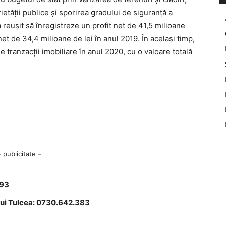
rietăţii publice şi sporirea gradului de siguranţă a
aa reuşit să înregistreze un profit net de 41,5 milioane
net de 34,4 milioane de lei în anul 2019. În acelaşi timp,
 tranzacţii imobiliare în anul 2020, cu o valoare totală
– publicitate –
193
lui Tulcea: 0730.642.383