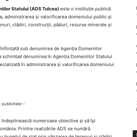
ilor Statului (ADS Tulcea)
este o instituţie publică
, administrarea şi valorificarea domeniului public şi
nuri, clădiri, construcţii, păduri, resurse minerale şi
t înfiinţată sub denumirea de Agenţia Domeniilor
a schimbat denumirea în Agenţia Domeniilor Statului
ecializată în administrarea şi valorificarea domeniului
– publicitate –
ă îndeplinească numeroase obiective şi să îşi
România. Printre realizările ADS se numără
u bugetul de stat prin vânzarea de terenuri şi clădiri,