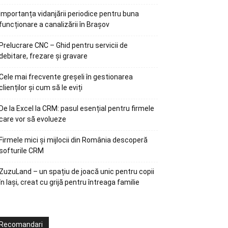
Importanța vidanjării periodice pentru buna
funcționare a canalizării în Brașov
Prelucrare CNC – Ghid pentru servicii de
debitare, frezare și gravare
Cele mai frecvente greșeli în gestionarea
clienților și cum să le eviți
De la Excel la CRM: pasul esențial pentru firmele
care vor să evolueze
Firmele mici și mijlocii din România descoperă
softurile CRM
ZuzuLand – un spațiu de joacă unic pentru copii
în Iași, creat cu grijă pentru întreaga familie
Recomandari