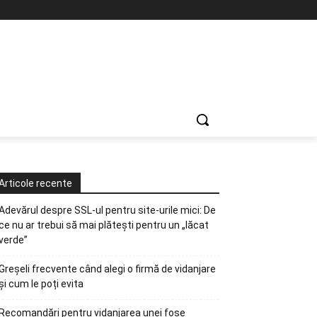
Articole recente
Adevărul despre SSL-ul pentru site-urile mici: De
ce nu ar trebui să mai plătești pentru un „lăcat
verde”
Greșeli frecvente când alegi o firmă de vidanjare
și cum le poți evita
Recomandări pentru vidanjarea unei fose