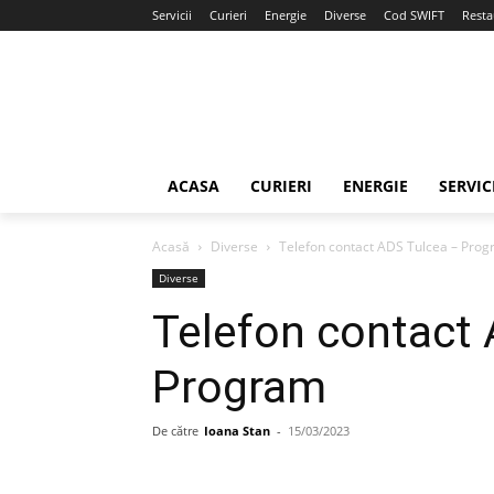
Servicii
Curieri
Energie
Diverse
Cod SWIFT
Resta
ACASA
CURIERI
ENERGIE
SERVIC
Acasă
Diverse
Telefon contact ADS Tulcea – Pro
Diverse
Telefon contact
Program
De către
Ioana Stan
-
15/03/2023