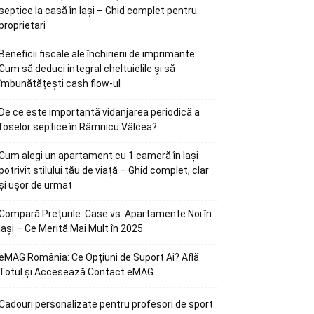
septice la casă în Iași – Ghid complet pentru
proprietari
Beneficii fiscale ale închirierii de imprimante:
Cum să deduci integral cheltuielile și să
îmbunătățești cash flow-ul
De ce este importantă vidanjarea periodică a
foselor septice în Râmnicu Vâlcea?
Cum alegi un apartament cu 1 cameră în Iași
potrivit stilului tău de viață – Ghid complet, clar
și ușor de urmat
Compară Prețurile: Case vs. Apartamente Noi în
Iași – Ce Merită Mai Mult în 2025
eMAG România: Ce Opțiuni de Suport Ai? Află
Totul și Accesează Contact eMAG
Cadouri personalizate pentru profesori de sport