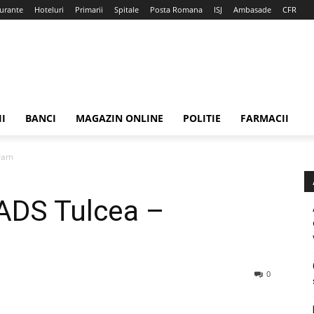
urante
Hoteluri
Primarii
Spitale
Posta Romana
ISJ
Ambasade
CFR
II
BANCI
MAGAZIN ONLINE
POLITIE
FARMACII
gram
 ADS Tulcea –
0