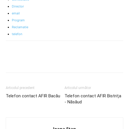
Director
email
Program
Reclamatie
telefon
Articolul precedent
Articolul următor
Telefon contact AFIR Bacău
Telefon contact AFIR Bistriţa
‐ Năsăud
Ioana Stan