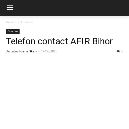
Acasă
Diverse
Diverse
Telefon contact AFIR Bihor
De către
Ioana Stan
-
14/03/2023
0