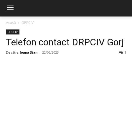
Acasă
DRPCIV
DRPCIV
Telefon contact DRPCIV Gorj
De către
Ioana Stan
-
22/03/2023
1