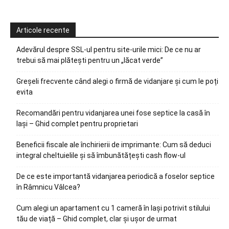
Articole recente
Adevărul despre SSL-ul pentru site-urile mici: De ce nu ar
trebui să mai plătești pentru un „lăcat verde”
Greșeli frecvente când alegi o firmă de vidanjare și cum le poți
evita
Recomandări pentru vidanjarea unei fose septice la casă în
Iași – Ghid complet pentru proprietari
Beneficii fiscale ale închirierii de imprimante: Cum să deduci
integral cheltuielile și să îmbunătățești cash flow-ul
De ce este importantă vidanjarea periodică a foselor septice
în Râmnicu Vâlcea?
Cum alegi un apartament cu 1 cameră în Iași potrivit stilului
tău de viață – Ghid complet, clar și ușor de urmat