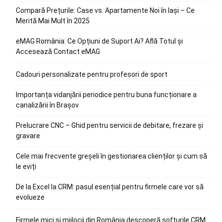
Compară Prețurile: Case vs. Apartamente Noi în Iași – Ce
Merită Mai Mult în 2025
eMAG România: Ce Opțiuni de Suport Ai? Află Totul și
Accesează Contact eMAG
Cadouri personalizate pentru profesori de sport
Importanța vidanjării periodice pentru buna funcționare a
canalizării în Brașov
Prelucrare CNC – Ghid pentru servicii de debitare, frezare și
gravare
Cele mai frecvente greșeli în gestionarea clienților și cum să
le eviți
De la Excel la CRM: pasul esențial pentru firmele care vor să
evolueze
Firmele mici și mijlocii din România descoperă softurile CRM