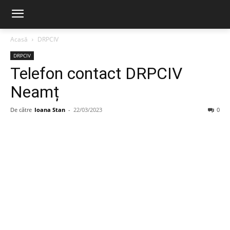
Acasă
DRPCIV
DRPCIV
Telefon contact DRPCIV
Neamț
De către
Ioana Stan
-
22/03/2023
0