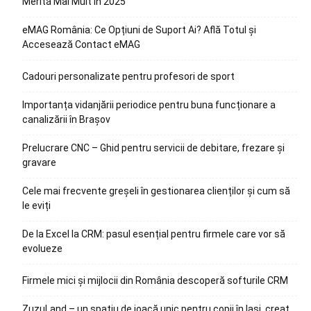
Merită Mai Mult în 2025
eMAG România: Ce Opțiuni de Suport Ai? Află Totul și
Accesează Contact eMAG
Cadouri personalizate pentru profesori de sport
Importanța vidanjării periodice pentru buna funcționare a
canalizării în Brașov
Prelucrare CNC – Ghid pentru servicii de debitare, frezare și
gravare
Cele mai frecvente greșeli în gestionarea clienților și cum să
le eviți
De la Excel la CRM: pasul esențial pentru firmele care vor să
evolueze
Firmele mici și mijlocii din România descoperă softurile CRM
ZuzuLand – un spațiu de joacă unic pentru copii în Iași, creat