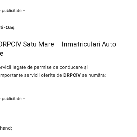
– publicitate –
ști-Oaș
de DRPCIV Satu Mare – Inmatriculari Auto
re
rvicii legate de permise de conducere și
 importante servicii oferite de
DRPCIV
se numără:
– publicitate –
-hand;