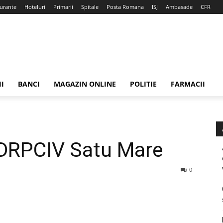
urante
Hoteluri
Primarii
Spitale
Posta Romana
ISJ
Ambasade
CFR
II
BANCI
MAGAZIN ONLINE
POLITIE
FARMACII
 DRPCIV Satu Mare
0