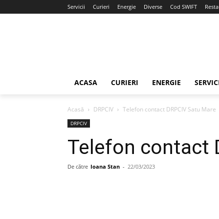
Servicii
Curieri
Energie
Diverse
Cod SWIFT
Resta
ACASA
CURIERI
ENERGIE
SERVIC
Acasă
DRPCIV
Telefon contact DRPCIV Satu Mare
DRPCIV
Telefon contact
De către
Ioana Stan
-
22/03/2023