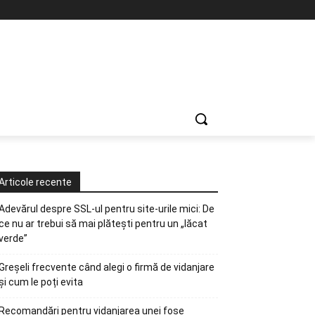
Articole recente
Adevărul despre SSL-ul pentru site-urile mici: De
ce nu ar trebui să mai plătești pentru un „lăcat
verde”
Greșeli frecvente când alegi o firmă de vidanjare
și cum le poți evita
Recomandări pentru vidanjarea unei fose