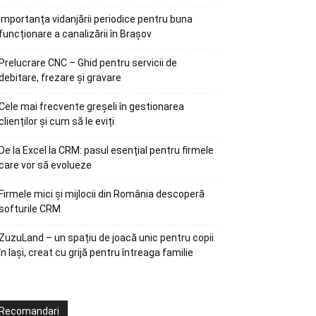
Importanța vidanjării periodice pentru buna
funcționare a canalizării în Brașov
Prelucrare CNC – Ghid pentru servicii de
debitare, frezare și gravare
Cele mai frecvente greșeli în gestionarea
clienților și cum să le eviți
De la Excel la CRM: pasul esențial pentru firmele
care vor să evolueze
Firmele mici și mijlocii din România descoperă
softurile CRM
ZuzuLand – un spațiu de joacă unic pentru copii
în Iași, creat cu grijă pentru întreaga familie
Recomandari