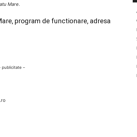
atu Mare
.
are, program de functionare, adresa
– publicitate –
e
.ro