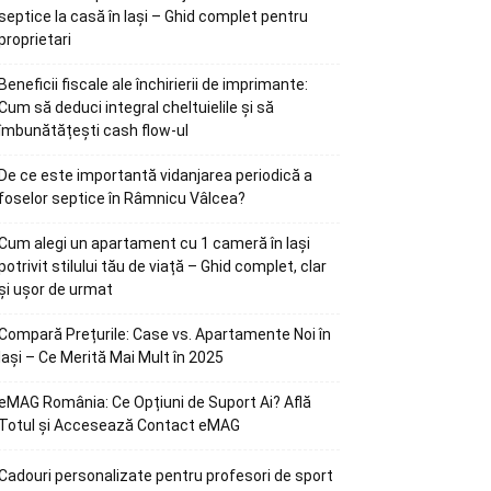
septice la casă în Iași – Ghid complet pentru
proprietari
Beneficii fiscale ale închirierii de imprimante:
Cum să deduci integral cheltuielile și să
îmbunătățești cash flow-ul
De ce este importantă vidanjarea periodică a
foselor septice în Râmnicu Vâlcea?
Cum alegi un apartament cu 1 cameră în Iași
potrivit stilului tău de viață – Ghid complet, clar
și ușor de urmat
Compară Prețurile: Case vs. Apartamente Noi în
Iași – Ce Merită Mai Mult în 2025
eMAG România: Ce Opțiuni de Suport Ai? Află
Totul și Accesează Contact eMAG
Cadouri personalizate pentru profesori de sport