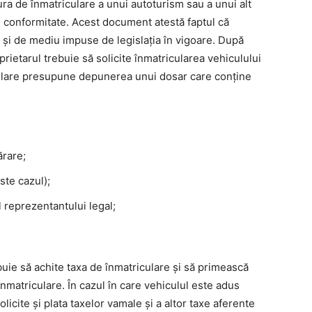
a de înmatriculare a unui autoturism sau a unui alt
e conformitate. Acest document atestă faptul că
 și de mediu impuse de legislația în vigoare. După
prietarul trebuie să solicite înmatricularea vehiculului
ulare presupune depunerea unui dosar care conține
rare;
ste cazul);
l reprezentantului legal;
uie să achite taxa de înmatriculare și să primească
 înmatriculare. În cazul în care vehiculul este adus
olicite și plata taxelor vamale și a altor taxe aferente