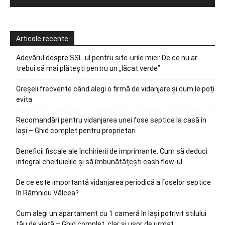
Articole recente
Adevărul despre SSL-ul pentru site-urile mici: De ce nu ar
trebui să mai plătești pentru un „lăcat verde”
Greșeli frecvente când alegi o firmă de vidanjare și cum le poți
evita
Recomandări pentru vidanjarea unei fose septice la casă în
Iași – Ghid complet pentru proprietari
Beneficii fiscale ale închirierii de imprimante: Cum să deduci
integral cheltuielile și să îmbunătățești cash flow-ul
De ce este importantă vidanjarea periodică a foselor septice
în Râmnicu Vâlcea?
Cum alegi un apartament cu 1 cameră în Iași potrivit stilului
tău de viață – Ghid complet, clar și ușor de urmat