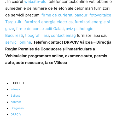
:
In cadrul
website-ului
telefoncontact.online veti obtine o
sumedenie de numere de telefon ale celor mari furnizori
de servicii precum:
firme de curierat
,
panouri fotovoltaice
Targu Jiu
,
furnizori energie electrica
,
furnizori energie si
gaze
,
firme de constructii Galati
,
aviz psihologic
Bucuresti
,
tipografii Iasi
,
contact emag
furnizori apa sau
servicii online
.
Telefon contact DRPCIV Vâlcea – Direcția
Regim Permise de Conducere și Înmatriculare a
Vehiculelor, programare online, examene auto, permis
auto, acte necesare, taxe Vâlcea
ETICHETE
adresa
Bailesti
contact
Dragasani
DRPCIV