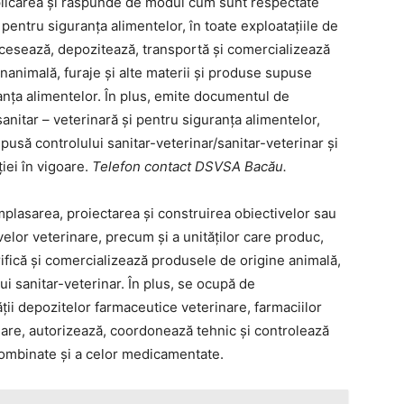
icarea și răspunde de modul cum sunt respectate
 pentru siguranța alimentelor, în toate exploatațiile de
rocesează, depozitează, transportă și comercializează
nanimală, furaje și alte materii și produse supuse
ranța alimentelor. În plus, emite documentul de
sanitar – veterinară și pentru siguranța alimentelor,
upusă controlului sanitar-veterinar/sanitar-veterinar și
ției în vigoare.
Telefon contact DSVSA Bacău.
mplasarea, proiectarea și construirea obiectivelor sau
ivelor veterinare, precum și a unităților care produc,
ifică și comercializează produsele de origine animală,
ui sanitar-veterinar. În plus, se ocupă de
ății depozitelor farmaceutice veterinare, farmaciilor
nare, autorizează, coordonează tehnic și controlează
r combinate și a celor medicamentate.