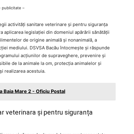
– publicitate –
ii activități sanitare veterinare și pentru siguranța
a aplicarea legislației din domeniul apărării sănătății
 alimentelor de origine animală și nonanimală, a
otecției mediului. DSVSA Bacău întocmește și răspunde
programului acțiunilor de supraveghere, prevenire și
isibile de la animale la om, protecția animalelor și
și realizarea acestuia.
 Baia Mare 2 - Oficiu Postal
r veterinara și pentru siguranța