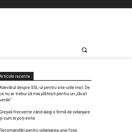
Articole recente
Adevărul despre SSL-ul pentru site-urile mici: De
ce nu ar trebui să mai plătești pentru un „lăcat
verde”
Greșeli frecvente când alegi o firmă de vidanjare
și cum le poți evita
Recomandări pentru vidanjarea unei fose