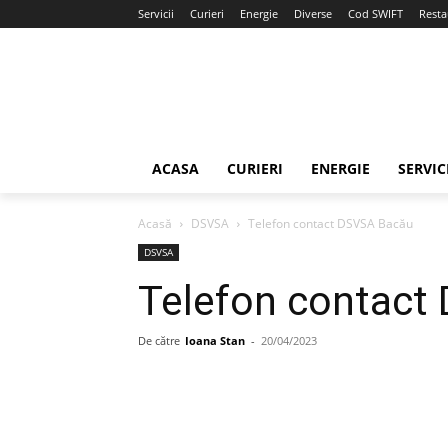
Servicii
Curieri
Energie
Diverse
Cod SWIFT
Resta
ACASA
CURIERI
ENERGIE
SERVIC
Acasă
DSVSA
Telefon contact DSVSA Bacău
DSVSA
Telefon contact
De către
Ioana Stan
-
20/04/2023