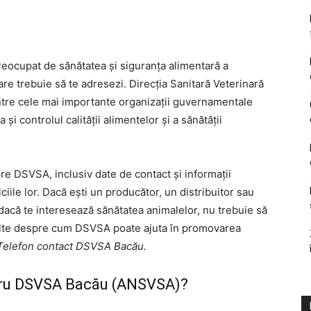
eocupat de sănătatea și siguranța alimentară a
are trebuie să te adresezi. Direcția Sanitară Veterinară
ntre cele mai importante organizații guvernamentale
 controlul calității alimentelor și a sănătății
spre DSVSA, inclusiv date de contact și informații
iile lor. Dacă ești un producător, un distribuitor sau
acă te interesează sănătatea animalelor, nu trebuie să
multe despre cum DSVSA poate ajuta în promovarea
Telefon contact DSVSA Bacău.
ntru DSVSA Bacău (ANSVSA)?