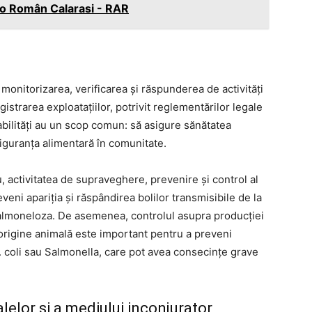
to Român Calarasi - RAR
monitorizarea, verificarea și răspunderea de activități
egistrarea exploatațiilor, potrivit reglementărilor legale
sabilități au un scop comun: să asigure sănătatea
iguranța alimentară în comunitate.
activitatea de supraveghere, prevenire și control al
veni apariția și răspândirea bolilor transmisibile de la
almoneloza. De asemenea, controlul asupra producției
 origine animală este important pentru a preveni
. coli sau Salmonella, care pot avea consecințe grave
elor si a mediului inconjurator