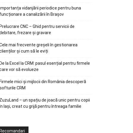
Importanța vidanjării periodice pentru buna
funcționare a canalizării în Brașov
Prelucrare CNC – Ghid pentru servicii de
debitare, frezare și gravare
Cele mai frecvente greșeli în gestionarea
clienților și cum să le eviți
De la Excel la CRM: pasul esențial pentru firmele
care vor să evolueze
Firmele mici și mijlocii din România descoperă
softurile CRM
ZuzuLand – un spațiu de joacă unic pentru copii
în Iași, creat cu grijă pentru întreaga familie
Recomandari