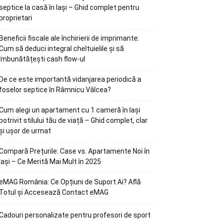
septice la casă în Iași – Ghid complet pentru
proprietari
Beneficii fiscale ale închirierii de imprimante:
Cum să deduci integral cheltuielile și să
îmbunătățești cash flow-ul
De ce este importantă vidanjarea periodică a
foselor septice în Râmnicu Vâlcea?
Cum alegi un apartament cu 1 cameră în Iași
potrivit stilului tău de viață – Ghid complet, clar
și ușor de urmat
Compară Prețurile: Case vs. Apartamente Noi în
Iași – Ce Merită Mai Mult în 2025
eMAG România: Ce Opțiuni de Suport Ai? Află
Totul și Accesează Contact eMAG
Cadouri personalizate pentru profesori de sport