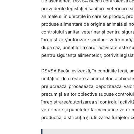
De asemenea, DSVSA Bacău controlează apl
prevederile legislației sanitare veterinare și
animale și în unitățile în care se produc, p
produse alimentare de origine animală și no
controlului sanitar-veterinar și pentru sigu
înregistrare/autorizare sanitar – veterinară/
după caz, unităților a căror activitate este s
pentru siguranța alimentelor, potrivit legisla
DSVSA Bacău avizează, în condițiile legii, a
unităților de creștere a animalelor, a obiect
prelucrează, procesează, depozitează, valor
precum și a altor obiective supuse controlul
înregistrarea/autorizarea și controlul activit
veterinare și punctelor farmaceutice veteri
producția, distribuția și utilizarea furajelo