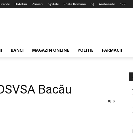
urante
Hoteluri
Primarii
Spitale
Posta Romana
ISJ
Ambasade
CFR
II
BANCI
MAGAZIN ONLINE
POLITIE
FARMACII
 DSVSA Bacău
0