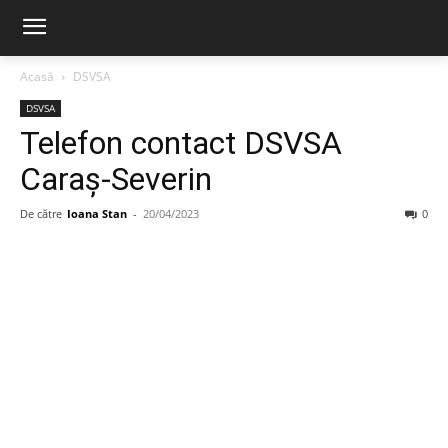
Acasă
DSVSA
DSVSA
Telefon contact DSVSA
Caraș-Severin
De către
Ioana Stan
-
20/04/2023
0