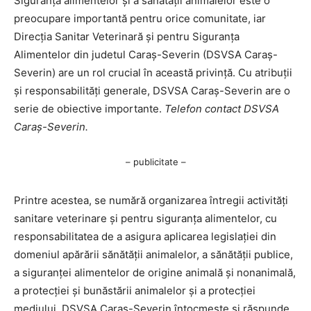
Siguranța alimentelor și a sănătății animalelor este o
preocupare importantă pentru orice comunitate, iar
Direcția Sanitar Veterinară și pentru Siguranța
Alimentelor din judetul Caraș-Severin (DSVSA Caraș-
Severin) are un rol crucial în această privință. Cu atribuții
și responsabilități generale, DSVSA Caraș-Severin are o
serie de obiective importante.
Telefon contact DSVSA
Caraș-Severin.
– publicitate –
Printre acestea, se numără organizarea întregii activități
sanitare veterinare și pentru siguranța alimentelor, cu
responsabilitatea de a asigura aplicarea legislației din
domeniul apărării sănătății animalelor, a sănătății publice,
a siguranței alimentelor de origine animală și nonanimală,
a protecției și bunăstării animalelor și a protecției
mediului. DSVSA Caraș-Severin întocmește și răspunde