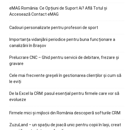
eMAG România: Ce Opțiuni de Suport Ai? Află Totul și
Accesează Contact eMAG
Cadouri personalizate pentru profesori de sport
Importanța vidanjării periodice pentru buna funcționare a
canalizării în Brașov
Prelucrare CNC – Ghid pentru servicii de debitare, frezare și
gravare
Cele mai frecvente greșeli în gestionarea clienților și cum să
le eviți
De la Excel la CRM: pasul esențial pentru firmele care vor să
evolueze
Firmele mici și mijlocii din România descoperă softurile CRM
ZuzuLand – un spațiu de joacă unic pentru copii în Iași, creat