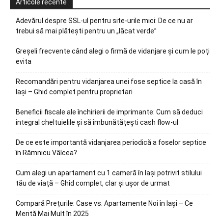
Articole recente
Adevărul despre SSL-ul pentru site-urile mici: De ce nu ar
trebui să mai plătești pentru un „lăcat verde”
Greșeli frecvente când alegi o firmă de vidanjare și cum le poți
evita
Recomandări pentru vidanjarea unei fose septice la casă în
Iași – Ghid complet pentru proprietari
Beneficii fiscale ale închirierii de imprimante: Cum să deduci
integral cheltuielile și să îmbunătățești cash flow-ul
De ce este importantă vidanjarea periodică a foselor septice
în Râmnicu Vâlcea?
Cum alegi un apartament cu 1 cameră în Iași potrivit stilului
tău de viață – Ghid complet, clar și ușor de urmat
Compară Prețurile: Case vs. Apartamente Noi în Iași – Ce
Merită Mai Mult în 2025