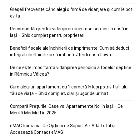
Greșeli frecvente când alegi o firmă de vidanjare și cum le poți
evita
Recomandări pentru vidanjarea unei fose septice la casă în
Iași – Ghid complet pentru proprietari
Beneficii fiscale ale închirierii de imprimante: Cum să deduci
integral cheltuielile și să îmbunătățești cash flow-ul
De ce este importantă vidanjarea periodică a foselor septice
în Râmnicu Vâlcea?
Cum alegi un apartament cu 1 cameră în Iași potrivit stilului
tău de viață – Ghid complet, clar și ușor de urmat
Compară Prețurile: Case vs. Apartamente Noi în Iași – Ce
Merită Mai Mult în 2025
eMAG România: Ce Opțiuni de Suport Ai? Află Totul și
Accesează Contact eMAG