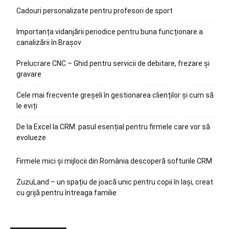
Cadouri personalizate pentru profesori de sport
Importanța vidanjării periodice pentru buna funcționare a
canalizării în Brașov
Prelucrare CNC – Ghid pentru servicii de debitare, frezare și
gravare
Cele mai frecvente greșeli în gestionarea clienților și cum să
le eviți
De la Excel la CRM: pasul esențial pentru firmele care vor să
evolueze
Firmele mici și mijlocii din România descoperă softurile CRM
ZuzuLand – un spațiu de joacă unic pentru copii în Iași, creat
cu grijă pentru întreaga familie