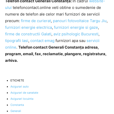
Telefon contact Generali Constanța:
In cadrul
website-
ului
telefoncontact.online veti obtine o sumedenie de
numere de telefon ale celor mari furnizori de servicii
precum:
firme de curierat
,
panouri fotovoltaice Targu Jiu
,
furnizori energie electrica
,
furnizori energie si gaze
,
firme de constructii Galati
,
aviz psihologic Bucuresti
,
tipografii Iasi
,
contact emag
furnizori apa sau
servicii
online
.
Telefon contact Generali Constanța adresa,
program, email, fax, reclamatie, plangere, registratura,
arhiva.
ETICHETE
Asigurari auto
Asigurari de sanatate
Asigurari locuinta
Constanta
Generali