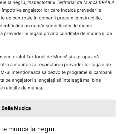
cele la negru,
Inspectoratul Teritorial de Muncă BRĂILA
i împotriva angajatorilor care încalcă prevederile
erie de controale în domenii precum construcțiile,
, identificând un număr semnificativ de munci
ă prevederile legale privind condițiile de muncă și de
nspectoratul Teritorial de Muncă și-a propus să
pentru a monitoriza respectarea prevederilor legale de
ITM-ul intenționează să dezvolte programe și campanii
ta pe angajatori și angajați să înțeleagă mai bine
te relațiile de munca.
 Bella Muzica
ate munca la negru