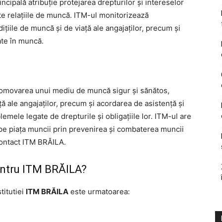
incipală atribuție protejarea drepturilor și intereselor
ște relațiile de muncă. ITM-ul monitorizează
țiile de muncă și de viață ale angajaților, precum și
ate în muncă.
 promovarea unui mediu de muncă sigur și sănătos,
ă ale angajaților, precum și acordarea de asistență și
blemele legate de drepturile și obligațiile lor. ITM-ul are
ă pe piața muncii prin prevenirea și combaterea muncii
contact ITM BRĂILA.
entru ITM BRĂILA?
titutiei
ITM BRĂILA
este urmatoarea: