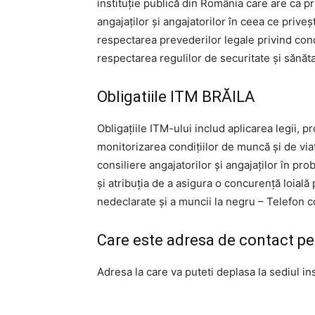
instituție publică din România care are ca pr
angajaților și angajatorilor în ceea ce prive
respectarea prevederilor legale privind condi
respectarea regulilor de securitate și sănăt
Obligatiile ITM BRĂILA
Obligațiile ITM-ului includ aplicarea legii,
monitorizarea condițiilor de muncă și de viaț
consiliere angajatorilor și angajaților în pro
și atribuția de a asigura o concurență loial
nedeclarate și a muncii la negru – Telefon 
Care este adresa de contact p
Adresa la care va puteti deplasa la sediul ins