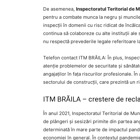
De asemenea,
Inspectoratul Teritorial de
pentru a combate munca la negru și muncile
inspecții în domenii cu risc ridicat de încăl
continua să colaboreze cu alte instituții ale 
nu respectă prevederile legale referitoare la
Telefon contact ITM BRĂILA: În plus, Inspec
atenție problemelor de securitate și sănătate
angajaților în fața riscurilor profesionale. Î
sectorului de construcții, care prezintă un 
ITM BRĂILA – crestere de recla
În anul 2021, Inspectoratul Teritorial de Mu
de plângeri și sesizări primite din partea ang
determinată în mare parte de impactul pan
economiei în general. În contextul pandemiei