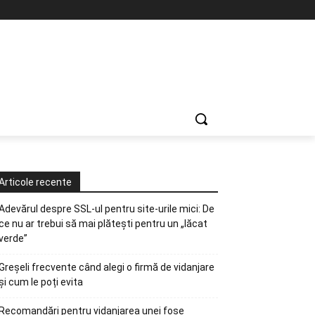
Articole recente
Adevărul despre SSL-ul pentru site-urile mici: De
ce nu ar trebui să mai plătești pentru un „lăcat
verde”
Greșeli frecvente când alegi o firmă de vidanjare
și cum le poți evita
Recomandări pentru vidanjarea unei fose