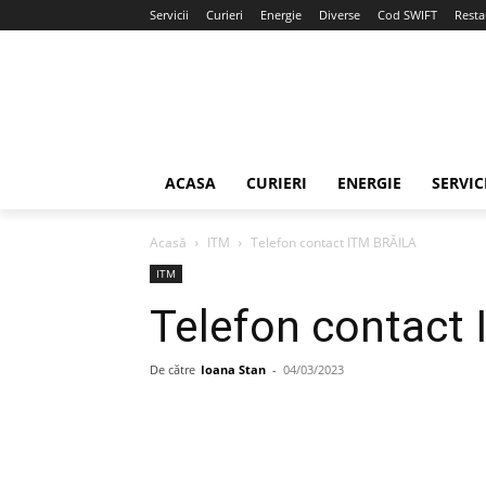
Servicii
Curieri
Energie
Diverse
Cod SWIFT
Resta
ACASA
CURIERI
ENERGIE
SERVIC
Acasă
ITM
Telefon contact ITM BRĂILA
ITM
Telefon contact
De către
Ioana Stan
-
04/03/2023