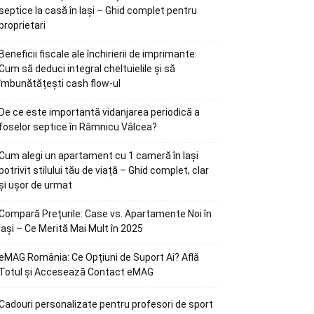
septice la casă în Iași – Ghid complet pentru
proprietari
Beneficii fiscale ale închirierii de imprimante:
Cum să deduci integral cheltuielile și să
îmbunătățești cash flow-ul
De ce este importantă vidanjarea periodică a
foselor septice în Râmnicu Vâlcea?
Cum alegi un apartament cu 1 cameră în Iași
potrivit stilului tău de viață – Ghid complet, clar
și ușor de urmat
Compară Prețurile: Case vs. Apartamente Noi în
Iași – Ce Merită Mai Mult în 2025
eMAG România: Ce Opțiuni de Suport Ai? Află
Totul și Accesează Contact eMAG
Cadouri personalizate pentru profesori de sport