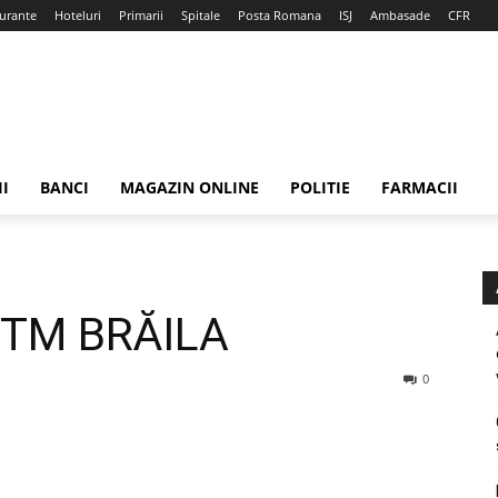
urante
Hoteluri
Primarii
Spitale
Posta Romana
ISJ
Ambasade
CFR
II
BANCI
MAGAZIN ONLINE
POLITIE
FARMACII
 ITM BRĂILA
0