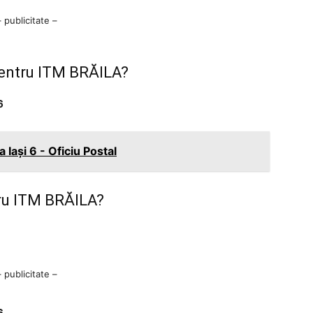
– publicitate –
pentru ITM BRĂILA?
6
Iaşi 6 - Oficiu Postal
ru ITM BRĂILA?
– publicitate –
6