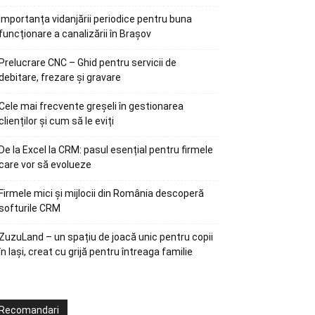
Importanța vidanjării periodice pentru buna
funcționare a canalizării în Brașov
Prelucrare CNC – Ghid pentru servicii de
debitare, frezare și gravare
Cele mai frecvente greșeli în gestionarea
clienților și cum să le eviți
De la Excel la CRM: pasul esențial pentru firmele
care vor să evolueze
Firmele mici și mijlocii din România descoperă
softurile CRM
ZuzuLand – un spațiu de joacă unic pentru copii
în Iași, creat cu grijă pentru întreaga familie
Recomandari