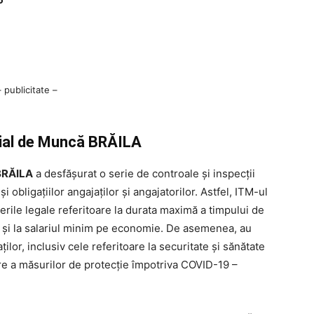
– publicitate –
rial de Muncă BRĂILA
 BRĂILA
a desfășurat o serie de controale și inspecții
 obligațiilor angajaților și angajatorilor. Astfel, ITM-ul
erile legale referitoare la durata maximă a timpului de
m și la salariul minim pe economie. De asemenea, au
ților, inclusiv cele referitoare la securitate și sănătate
re a măsurilor de protecție împotriva COVID-19 –