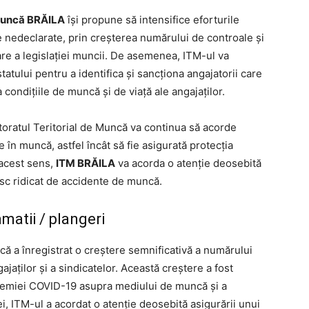
 Muncă BRĂILA
își propune să intensifice eforturile
 nedeclarate, prin creșterea numărului de controale și
care a legislației muncii. De asemenea, ITM-ul va
statului pentru a identifica și sancționa angajatorii care
 condițiile de muncă și de viață ale angajaților.
toratul Teritorial de Muncă va continua să acorde
 în muncă, astfel încât să fie asigurată protecția
n acest sens,
ITM BRĂILA
va acorda o atenție deosebită
risc ridicat de accidente de muncă.
matii / plangeri
ncă a înregistrat o creștere semnificativă a numărului
ajaților și a sindicatelor. Această creștere a fost
demiei COVID-19 asupra mediului de muncă și a
, ITM-ul a acordat o atenție deosebită asigurării unui