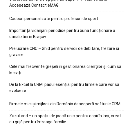
Accesează Contact eMAG
Cadouri personalizate pentru profesori de sport
Importanța vidanjării periodice pentru buna funcționare a
canalizării în Brașov
Prelucrare CNC – Ghid pentru servicii de debitare, frezare și
gravare
Cele mai frecvente greșeli în gestionarea clienților și cum să
le eviți
De la Excel la CRM: pasul esențial pentru firmele care vor să
evolueze
Firmele mici și mijlocii din România descoperă softurile CRM
ZuzuLand – un spațiu de joacă unic pentru copii în Iași, creat
cu grijă pentru întreaga familie