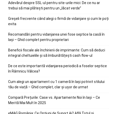
Adevărul despre SSL-ul pentru site-urile mici: De ce nu ar
trebui să mai plătești pentru un „lăcat verde”
Greșeli frecvente când alegi o firmă de vidanjare și cum le poți
evita
Recomandări pentru vidanjarea unei fose septice la casă în
Iași – Ghid complet pentru proprietari
Beneficii fiscale ale închirierii de imprimante: Cum să deduci
integral cheltuielile și să îmbunătățești cash flow-ul
De ce este importantă vidanjarea periodică a foselor septice
în Râmnicu Vâlcea?
Cum alegi un apartament cu 1 cameră în Iași potrivit stilului
tău de viață – Ghid complet, clar și ușor de urmat
Compară Prețurile: Case vs. Apartamente Noi în Iași – Ce
Merită Mai Mult în 2025
eMAG România: Ce Opțiuni de Suport Ai? Află Totul și