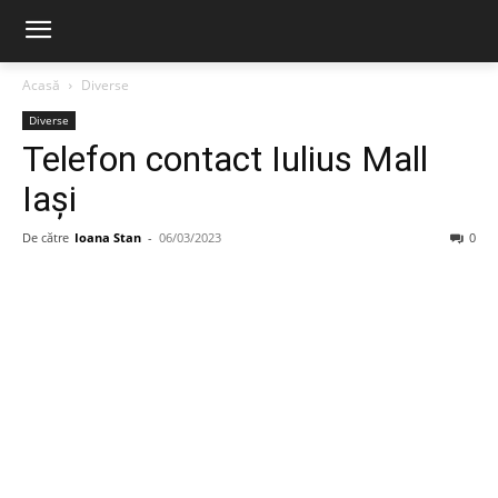
Acasă
Diverse
Diverse
Telefon contact Iulius Mall
Iași
De către
Ioana Stan
-
06/03/2023
0