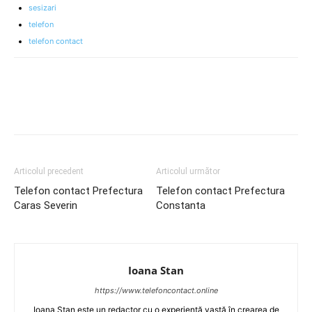
sesizari
telefon
telefon contact
Articolul precedent
Articolul următor
Telefon contact Prefectura
Telefon contact Prefectura
Caras Severin
Constanta
Ioana Stan
https://www.telefoncontact.online
Ioana Stan este un redactor cu o experiență vastă în crearea de