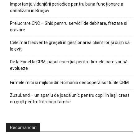
Importanța vidanjării periodice pentru buna funcționare a
canalizării în Brașov
Prelucrare CNC – Ghid pentru servicii de debitare, frezare și
gravare
Cele mai frecvente greșeli în gestionarea clienților și cum să
le eviți
De la Excel la CRM: pasul esențial pentru firmele care vor să
evolueze
Firmele mici și mijlocii din România descoperă softurile CRM
ZuzuLand – un spațiu de joacă unic pentru copii în Iași, creat
cu grijă pentru întreaga familie
Recomandari