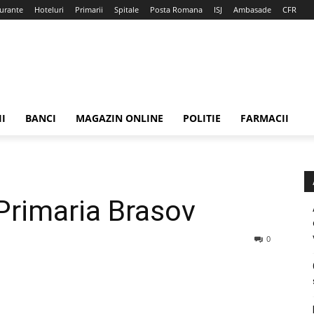
urante
Hoteluri
Primarii
Spitale
Posta Romana
ISJ
Ambasade
CFR
II
BANCI
MAGAZIN ONLINE
POLITIE
FARMACII
Primaria Brasov
0