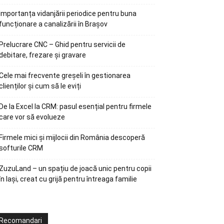
Importanța vidanjării periodice pentru buna
funcționare a canalizării în Brașov
Prelucrare CNC – Ghid pentru servicii de
debitare, frezare și gravare
Cele mai frecvente greșeli în gestionarea
clienților și cum să le eviți
De la Excel la CRM: pasul esențial pentru firmele
care vor să evolueze
Firmele mici și mijlocii din România descoperă
softurile CRM
ZuzuLand – un spațiu de joacă unic pentru copii
în Iași, creat cu grijă pentru întreaga familie
Recomandari