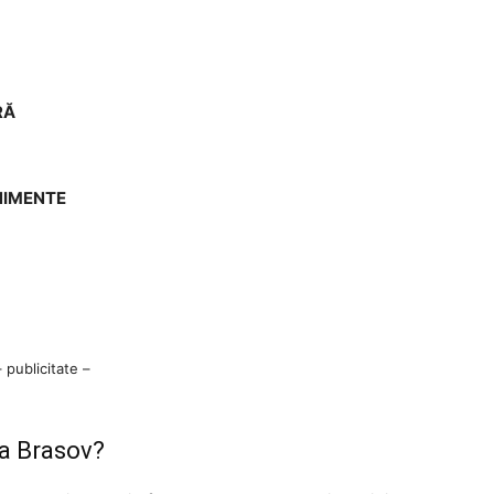
RĂ
ENIMENTE
– publicitate –
ia Brasov?