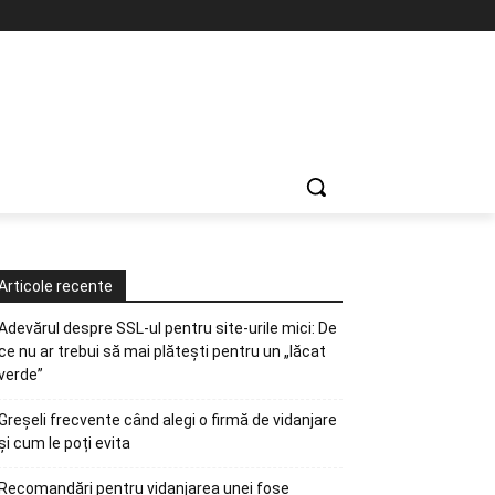
Articole recente
Adevărul despre SSL-ul pentru site-urile mici: De
ce nu ar trebui să mai plătești pentru un „lăcat
verde”
Greșeli frecvente când alegi o firmă de vidanjare
și cum le poți evita
Recomandări pentru vidanjarea unei fose