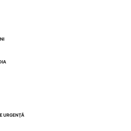
NI
DIA
DE URGENŢĂ