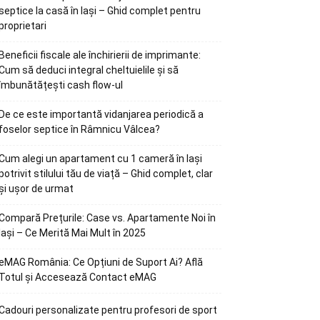
septice la casă în Iași – Ghid complet pentru
proprietari
Beneficii fiscale ale închirierii de imprimante:
Cum să deduci integral cheltuielile și să
îmbunătățești cash flow-ul
De ce este importantă vidanjarea periodică a
foselor septice în Râmnicu Vâlcea?
Cum alegi un apartament cu 1 cameră în Iași
potrivit stilului tău de viață – Ghid complet, clar
și ușor de urmat
Compară Prețurile: Case vs. Apartamente Noi în
Iași – Ce Merită Mai Mult în 2025
eMAG România: Ce Opțiuni de Suport Ai? Află
Totul și Accesează Contact eMAG
Cadouri personalizate pentru profesori de sport