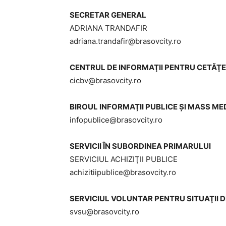
SECRETAR GENERAL
ADRIANA TRANDAFIR
adriana.trandafir@brasovcity.ro
CENTRUL DE INFORMAŢII PENTRU CETĂŢE
cicbv@brasovcity.ro
BIROUL INFORMAŢII PUBLICE ŞI MASS ME
infopublice@brasovcity.ro
SERVICII ÎN SUBORDINEA PRIMARULUI
SERVICIUL ACHIZIŢII PUBLICE
achizitiipublice@brasovcity.ro
SERVICIUL VOLUNTAR PENTRU SITUAŢII 
svsu@brasovcity.ro