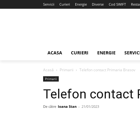
Servicii
Curieri
Energie
Diverse
Cod SWIFT
Resta
ACASA
CURIERI
ENERGIE
SERVIC
Acasă
Primarii
Telefon contact Primaria Brasov
Primarii
Telefon contact 
De către
Ioana Stan
-
21/01/2023