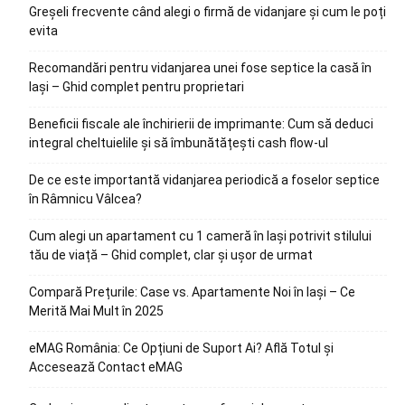
Greșeli frecvente când alegi o firmă de vidanjare și cum le poți
evita
Recomandări pentru vidanjarea unei fose septice la casă în
Iași – Ghid complet pentru proprietari
Beneficii fiscale ale închirierii de imprimante: Cum să deduci
integral cheltuielile și să îmbunătățești cash flow-ul
De ce este importantă vidanjarea periodică a foselor septice
în Râmnicu Vâlcea?
Cum alegi un apartament cu 1 cameră în Iași potrivit stilului
tău de viață – Ghid complet, clar și ușor de urmat
Compară Prețurile: Case vs. Apartamente Noi în Iași – Ce
Merită Mai Mult în 2025
eMAG România: Ce Opțiuni de Suport Ai? Află Totul și
Accesează Contact eMAG