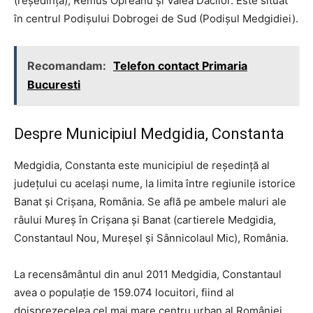
(reședința), Remus Opreanu și Valea Dacilor. Este situat
în centrul Podișului Dobrogei de Sud (Podișul Medgidiei).
Recomandam:
Telefon contact Primaria
Bucuresti
Despre Municipiul Medgidia, Constanta
Medgidia, Constanta este municipiul de reședință al
județului cu același nume, la limita între regiunile istorice
Banat și Crișana, România. Se află pe ambele maluri ale
râului Mureș în Crișana și Banat (cartierele Medgidia,
Constantaul Nou, Mureșel și Sânnicolaul Mic), România.
La recensământul din anul 2011 Medgidia, Constantaul
avea o populație de 159.074 locuitori, fiind al
doisprezecelea cel mai mare centru urban al României