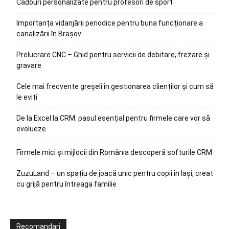
Cadouri personalizate pentru profesori de sport
Importanța vidanjării periodice pentru buna funcționare a
canalizării în Brașov
Prelucrare CNC – Ghid pentru servicii de debitare, frezare și
gravare
Cele mai frecvente greșeli în gestionarea clienților și cum să
le eviți
De la Excel la CRM: pasul esențial pentru firmele care vor să
evolueze
Firmele mici și mijlocii din România descoperă softurile CRM
ZuzuLand – un spațiu de joacă unic pentru copii în Iași, creat
cu grijă pentru întreaga familie
Recomandari