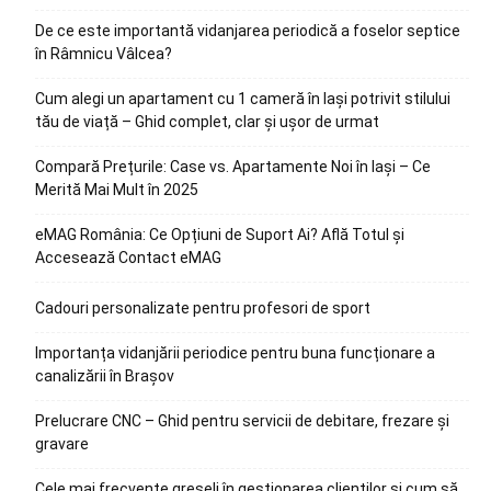
De ce este importantă vidanjarea periodică a foselor septice
în Râmnicu Vâlcea?
Cum alegi un apartament cu 1 cameră în Iași potrivit stilului
tău de viață – Ghid complet, clar și ușor de urmat
Compară Prețurile: Case vs. Apartamente Noi în Iași – Ce
Merită Mai Mult în 2025
eMAG România: Ce Opțiuni de Suport Ai? Află Totul și
Accesează Contact eMAG
Cadouri personalizate pentru profesori de sport
Importanța vidanjării periodice pentru buna funcționare a
canalizării în Brașov
Prelucrare CNC – Ghid pentru servicii de debitare, frezare și
gravare
Cele mai frecvente greșeli în gestionarea clienților și cum să