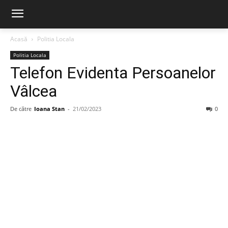
Acasă
Politia Locala
Politia Locala
Telefon Evidenta Persoanelor
Vâlcea
De către
Ioana Stan
-
21/02/2023
0