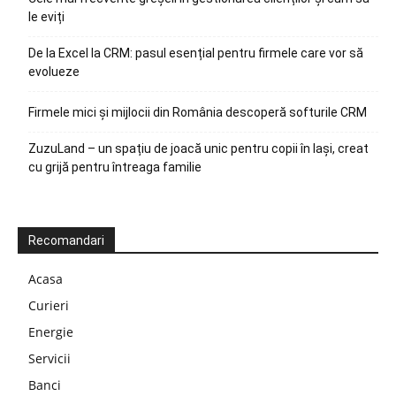
le eviți
De la Excel la CRM: pasul esențial pentru firmele care vor să
evolueze
Firmele mici și mijlocii din România descoperă softurile CRM
ZuzuLand – un spațiu de joacă unic pentru copii în Iași, creat
cu grijă pentru întreaga familie
Recomandari
Acasa
Curieri
Energie
Servicii
Banci