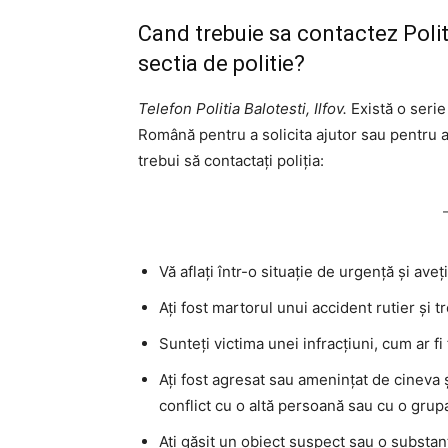
Cand trebuie sa contactez Politi
sectia de politie?
Telefon Politia Balotesti, Ilfov.
Există o serie 
Română pentru a solicita ajutor sau pentru a
trebui să contactați poliția:
Vă aflați într-o situație de urgență și ave
Ați fost martorul unui accident rutier și tr
Sunteți victima unei infracțiuni, cum ar fi 
Ați fost agresat sau amenințat de cineva și
conflict cu o altă persoană sau cu o gru
Ați găsit un obiect suspect sau o substan