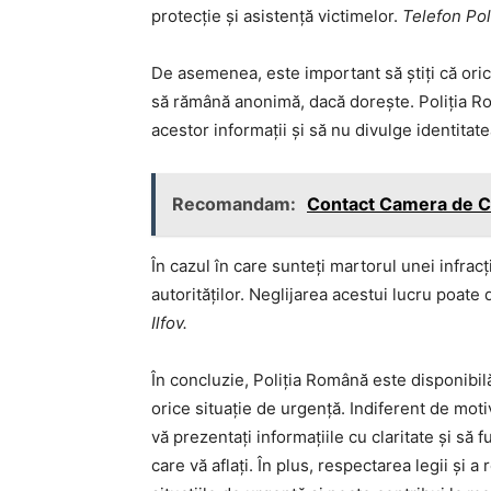
protecție și asistență victimelor.
Telefon Poli
De asemenea, este important să știți că ori
să rămână anonimă, dacă dorește. Poliția Ro
acestor informații și să nu divulge identitat
Recomandam:
Contact Camera de Co
În cazul în care sunteți martorul unei infracț
autorităților. Neglijarea acestui lucru poate
Ilfov.
În concluzie, Poliția Română este disponibilă
orice situație de urgență. Indiferent de moti
vă prezentați informațiile cu claritate și să f
care vă aflați. În plus, respectarea legii și