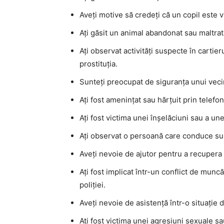
Aveți motive să credeți că un copil este v
Ați găsit un animal abandonat sau maltrat
Ați observat activități suspecte în cartie
prostituția.
Sunteți preocupat de siguranța unui veci
Ați fost amenințat sau hărțuit prin telefo
Ați fost victima unei înșelăciuni sau a une
Ați observat o persoană care conduce sub 
Aveți nevoie de ajutor pentru a recupera 
Ați fost implicat într-un conflict de muncă 
poliției.
Aveți nevoie de asistență într-o situație 
Ați fost victima unei agresiuni sexuale sa