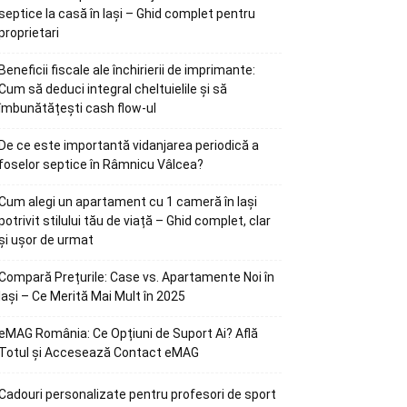
septice la casă în Iași – Ghid complet pentru
proprietari
Beneficii fiscale ale închirierii de imprimante:
Cum să deduci integral cheltuielile și să
îmbunătățești cash flow-ul
De ce este importantă vidanjarea periodică a
foselor septice în Râmnicu Vâlcea?
Cum alegi un apartament cu 1 cameră în Iași
potrivit stilului tău de viață – Ghid complet, clar
și ușor de urmat
Compară Prețurile: Case vs. Apartamente Noi în
Iași – Ce Merită Mai Mult în 2025
eMAG România: Ce Opțiuni de Suport Ai? Află
Totul și Accesează Contact eMAG
Cadouri personalizate pentru profesori de sport