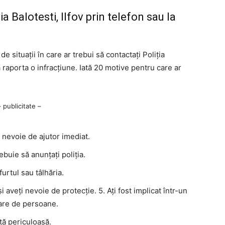
a Balotesti, Ilfov prin telefon sau la
de situații în care ar trebui să contactați Poliția
 raporta o infracțiune. Iată 20 motive pentru care ar
– publicitate –
ți nevoie de ajutor imediat.
ebuie să anunțați poliția.
furtul sau tâlhăria.
 aveți nevoie de protecție. 5. Ați fost implicat într-un
pare de persoane.
ță periculoasă.