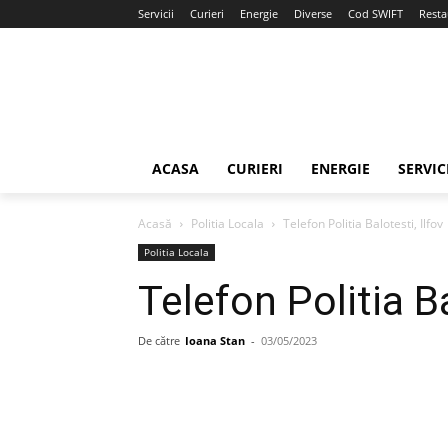
Servicii
Curieri
Energie
Diverse
Cod SWIFT
Resta
ACASA
CURIERI
ENERGIE
SERVIC
Acasă
Politia Locala
Telefon Politia Balotesti, Ilfov
Politia Locala
Telefon Politia Ba
De către
Ioana Stan
-
03/05/2023