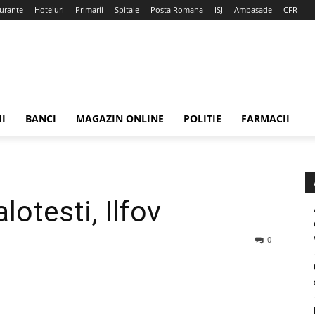
urante
Hoteluri
Primarii
Spitale
Posta Romana
ISJ
Ambasade
CFR
II
BANCI
MAGAZIN ONLINE
POLITIE
FARMACII
lotesti, Ilfov
0