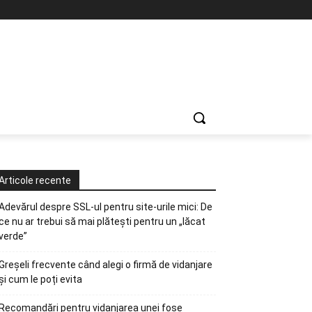
Articole recente
Adevărul despre SSL-ul pentru site-urile mici: De
ce nu ar trebui să mai plătești pentru un „lăcat
verde”
Greșeli frecvente când alegi o firmă de vidanjare
și cum le poți evita
Recomandări pentru vidanjarea unei fose