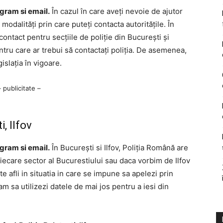
ogram si email.
În cazul în care aveți nevoie de ajutor
odalități prin care puteți contacta autoritățile. În
contact pentru secțiile de poliție din București și
tru care ar trebui să contactați poliția. De asemenea,
gislația în vigoare.
– publicitate –
, Ilfov
ogram si email.
În București si Ilfov, Poliția Română are
 fiecare sector al Bucurestiului sau daca vorbim de Ilfov
e afli in situatia in care se impune sa apelezi prin
am sa utilizezi datele de mai jos pentru a iesi din