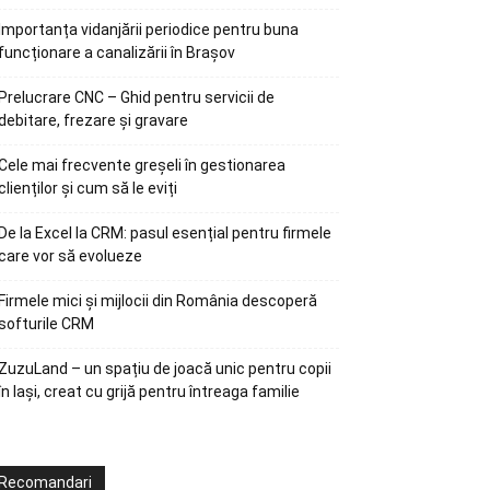
Importanța vidanjării periodice pentru buna
funcționare a canalizării în Brașov
Prelucrare CNC – Ghid pentru servicii de
debitare, frezare și gravare
Cele mai frecvente greșeli în gestionarea
clienților și cum să le eviți
De la Excel la CRM: pasul esențial pentru firmele
care vor să evolueze
Firmele mici și mijlocii din România descoperă
softurile CRM
ZuzuLand – un spațiu de joacă unic pentru copii
în Iași, creat cu grijă pentru întreaga familie
Recomandari