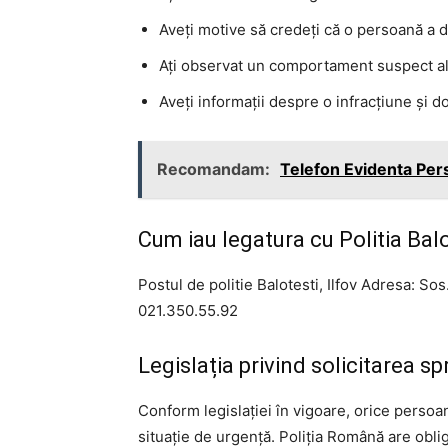
Aveți motive să credeți că o persoană a di
Ați observat un comportament suspect al 
Aveți informații despre o infracțiune și dor
Recomandam:
Telefon Evidenta Per
Cum iau legatura cu Politia Balot
Postul de politie Balotesti, Ilfov Adresa: Sos. 
021.350.55.92
Legislația privind solicitarea spr
Conform legislației în vigoare, orice persoană
situație de urgență. Poliția Română are obligaț