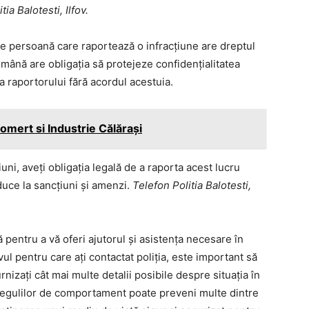
tia Balotesti, Ilfov.
ce persoană care raportează o infracțiune are dreptul
mână are obligația să protejeze confidențialitatea
ea raportorului fără acordul acestuia.
mert si Industrie Călărași
iuni, aveți obligația legală de a raporta acest lucru
 duce la sancțiuni și amenzi.
Telefon Politia Balotesti,
 pentru a vă oferi ajutorul și asistența necesare în
vul pentru care ați contactat poliția, este important să
urnizați cât mai multe detalii posibile despre situația în
 a regulilor de comportament poate preveni multe dintre