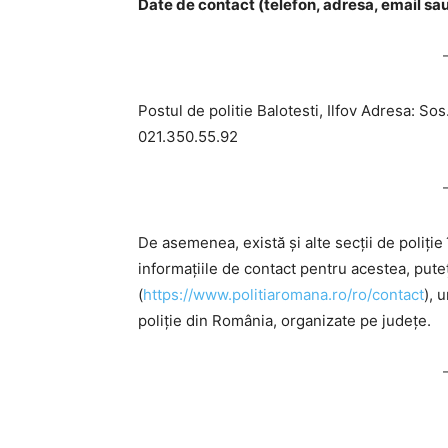
Date de contact (telefon, adresa, email sau f
Postul de politie Balotesti, Ilfov Adresa: Sos. 
021.350.55.92
De asemenea, există și alte secții de poliție
informațiile de contact pentru acestea, pute
(
https://www.politiaromana.ro/ro/contact
), 
poliție din România, organizate pe județe.