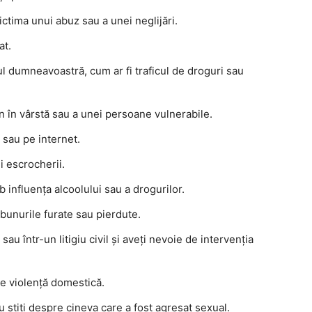
ictima unui abuz sau a unei neglijări.
at.
rul dumneavoastră, cum ar fi traficul de droguri sau
n în vârstă sau a unei persoane vulnerabile.
n sau pe internet.
i escrocherii.
influența alcoolului sau a drogurilor.
bunurile furate sau pierdute.
sau într-un litigiu civil și aveți nevoie de intervenția
de violență domestică.
u știți despre cineva care a fost agresat sexual.