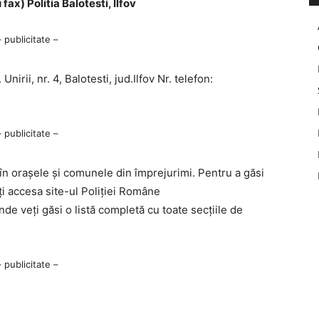
ax) Politia Balotesti, Ilfov
– publicitate –
Unirii, nr. 4, Balotesti, jud.Ilfov Nr. telefon:
– publicitate –
 în orașele și comunele din împrejurimi. Pentru a găsi
ți accesa site-ul Poliției Române
unde veți găsi o listă completă cu toate secțiile de
– publicitate –