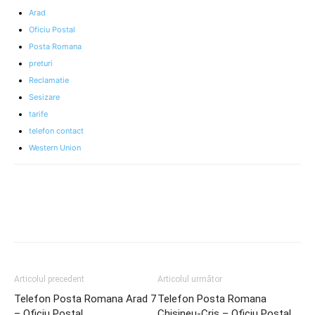
Arad
Oficiu Postal
Posta Romana
preturi
Reclamatie
Sesizare
tarife
telefon contact
Western Union
Articolul precedent
Articolul următor
Telefon Posta Romana Arad 7
Telefon Posta Romana
– Oficiu Postal
Chişineu-Criş – Oficiu Postal