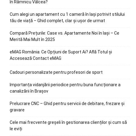
în Râmnicu Vâlcea?
Cum alegi un apartament cu 1 cameră în Iași potrivit stilului
tău de viață – Ghid complet, clar și ușor de urmat
Compară Prețurile: Case vs. Apartamente Noi în Iași – Ce
Merită Mai Mult în 2025
eMAG România: Ce Opțiuni de Suport Ai? Află Totul și
Accesează Contact eMAG
Cadouri personalizate pentru profesori de sport
Importanța vidanjării periodice pentru buna funcționare a
canalizării în Brașov
Prelucrare CNC – Ghid pentru servicii de debitare, frezare și
gravare
Cele mai frecvente greșeli în gestionarea clienților și cum să
le eviți