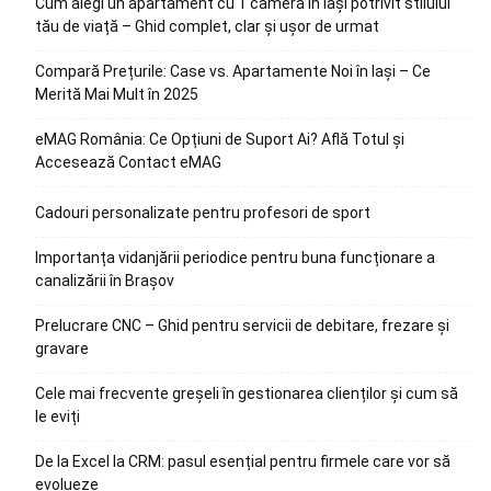
Cum alegi un apartament cu 1 cameră în Iași potrivit stilului
tău de viață – Ghid complet, clar și ușor de urmat
Compară Prețurile: Case vs. Apartamente Noi în Iași – Ce
Merită Mai Mult în 2025
eMAG România: Ce Opțiuni de Suport Ai? Află Totul și
Accesează Contact eMAG
Cadouri personalizate pentru profesori de sport
Importanța vidanjării periodice pentru buna funcționare a
canalizării în Brașov
Prelucrare CNC – Ghid pentru servicii de debitare, frezare și
gravare
Cele mai frecvente greșeli în gestionarea clienților și cum să
le eviți
De la Excel la CRM: pasul esențial pentru firmele care vor să
evolueze