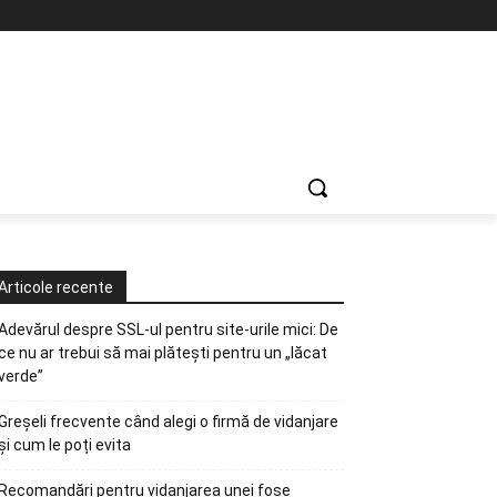
Articole recente
Adevărul despre SSL-ul pentru site-urile mici: De
ce nu ar trebui să mai plătești pentru un „lăcat
verde”
Greșeli frecvente când alegi o firmă de vidanjare
și cum le poți evita
Recomandări pentru vidanjarea unei fose