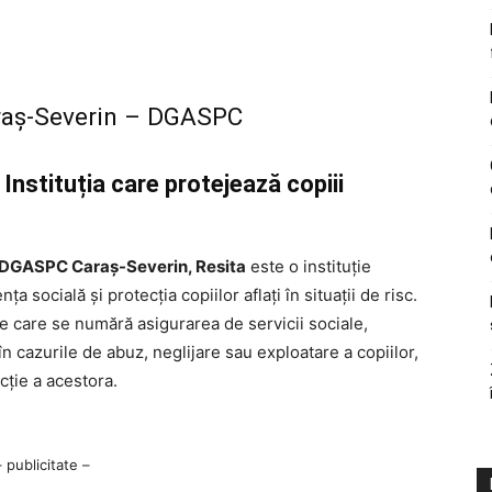
araş-Severin – DGASPC
nstituția care protejează copiii
: DGASPC Caraş-Severin, Resita
este o instituție
 socială și protecția copiilor aflați în situații de risc.
tre care se numără asigurarea de servicii sociale,
 în cazurile de abuz, neglijare sau exploatare a copiilor,
cție a acestora.
– publicitate –