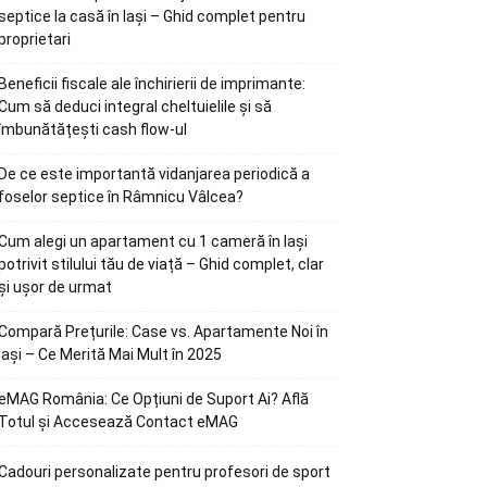
septice la casă în Iași – Ghid complet pentru
proprietari
Beneficii fiscale ale închirierii de imprimante:
Cum să deduci integral cheltuielile și să
îmbunătățești cash flow-ul
De ce este importantă vidanjarea periodică a
foselor septice în Râmnicu Vâlcea?
Cum alegi un apartament cu 1 cameră în Iași
potrivit stilului tău de viață – Ghid complet, clar
și ușor de urmat
Compară Prețurile: Case vs. Apartamente Noi în
Iași – Ce Merită Mai Mult în 2025
eMAG România: Ce Opțiuni de Suport Ai? Află
Totul și Accesează Contact eMAG
Cadouri personalizate pentru profesori de sport