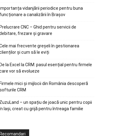
Importanța vidanjării periodice pentru buna
funcționare a canalizării în Brașov
Prelucrare CNC – Ghid pentru servicii de
debitare, frezare și gravare
Cele mai frecvente greșeli în gestionarea
clienților și cum să le eviți
De la Excel la CRM: pasul esențial pentru firmele
care vor să evolueze
Firmele mici și mijlocii din România descoperă
softurile CRM
ZuzuLand – un spațiu de joacă unic pentru copii
în Iași, creat cu grijă pentru întreaga familie
Recomandari