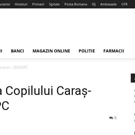
urante
Hoteluri
Primarii
Spitale
Posta Romana
ISJ
Ambasade
CFR
II
BANCI
MAGAZIN ONLINE
POLITIE
FARMACII
-Severin – DGASPC
 Copilului Caraş-
PC
0