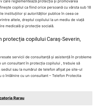
iv care reglementează protecția și promovarea
finește copilul ca fiind orice persoană cu vârsta sub 18
ile instituțiilor și autorităților publice în ceea ce
rintre altele, dreptul copilului la un mediu de viață
jire medicală și protecție socială.
 protecția copilului Caraş-Severin,
esate servicii de consultanță și asistență în probleme
 un consultant în protecția copilului , trebuie să
ediul sau la numărul de telefon afișat pe site-ul
ru o întâlnire cu un consultant – Telefon Protectia
catoria Rarau