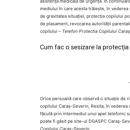
asistență medicală de urgență. În continuare,
mediului în care acesta trăiește, în vederea s
de gravitatea situației, protecția copilului 
de plasament, revocarea autorității parenta
copilului –
Telefon Protectia Copilului Cara
Cum fac o sesizare la protecția 
Orice persoană care observă o situație de ri
copilului Caraş-Severin, Resita, în vederea 
făcută prin intermediul unui apel telefonic 
poate fi găsit pe site-ul DGASPC Caraş-Sever
Copilului Caraş-Severin
.