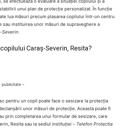
 se efectuează o evaluare a situației copilului și a
tabilirii unui plan de protecție personalizat. În funcție
poate lua măsuri precum plasarea copilului într-un centru
le sau instituirea unor măsuri de supraveghere a
ş-Severin
.
copilului Caraş-Severin, Resita?
– publicitate –
sc pentru un copil poate face o sesizare la protecția
declanșării unor măsuri de protecție. Aceasta poate fi
sau prin completarea unui formular de sesizare, care
in, Resita sau la sediul instituției –
Telefon Protectia