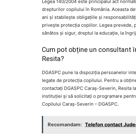
Legea 140/2004 este principalul act normat
drepturilor copilului în România. Aceasta de
ani și stabilește obligațiile și responsabilităț
privește protecția copiilor. Legea prevede, p
sănătos și sigur, dreptul la educație, la îngri
Cum pot obține un consultant în
Resita?
DGASPC pune la dispoziția persoanelor inter
legate de protecția copilului. Pentru a obține
contactați DGASPC Caraş-Severin, Resita la s
instituției și să solicitați o programare pent
Copilului Caraş-Severin – DGASPC.
Recomandam:
Telefon contact Jude