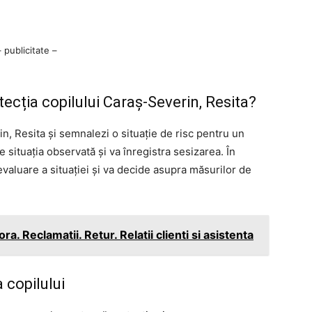
– publicitate –
ecția copilului Caraş-Severin, Resita?
n, Resita și semnalezi o situație de risc pentru un
e situația observată și va înregistra sesizarea. În
evaluare a situației și va decide asupra măsurilor de
a. Reclamatii. Retur. Relatii clienti si asistenta
 copilului