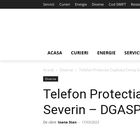
Servicii
Curieri
Energie
Diverse
Cod SWIFT
Resta
ACASA
CURIERI
ENERGIE
SERVIC
Acasă
Diverse
Telefon Protectia Copilului Caraş
Diverse
Telefon Protectia
Severin – DGAS
De către
Ioana Stan
-
17/03/2023