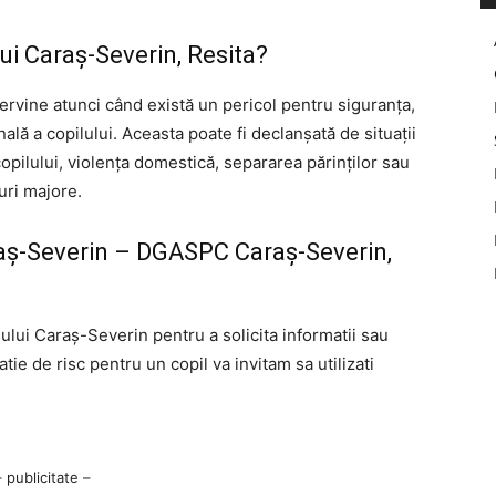
ui Caraş-Severin, Resita?
tervine atunci când există un pericol pentru siguranța,
lă a copilului. Aceasta poate fi declanșată de situații
pilului, violența domestică, separarea părinților sau
curi majore.
raş-Severin – DGASPC Caraş-Severin,
lului Caraş-Severin pentru a solicita informatii sau
atie de risc pentru un copil va invitam sa utilizati
– publicitate –