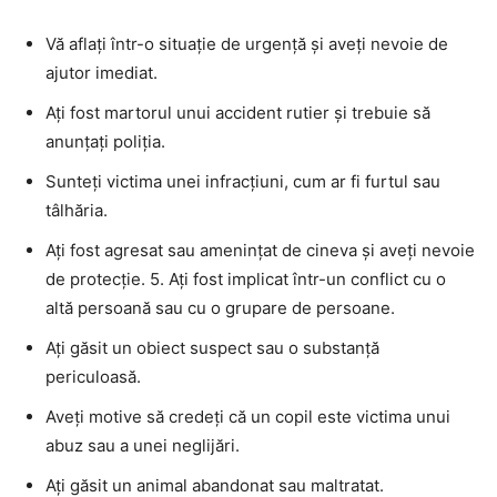
Vă aflați într-o situație de urgență și aveți nevoie de
ajutor imediat.
Ați fost martorul unui accident rutier și trebuie să
anunțați poliția.
Sunteți victima unei infracțiuni, cum ar fi furtul sau
tâlhăria.
Ați fost agresat sau amenințat de cineva și aveți nevoie
de protecție. 5. Ați fost implicat într-un conflict cu o
altă persoană sau cu o grupare de persoane.
Ați găsit un obiect suspect sau o substanță
periculoasă.
Aveți motive să credeți că un copil este victima unui
abuz sau a unei neglijări.
Ați găsit un animal abandonat sau maltratat.