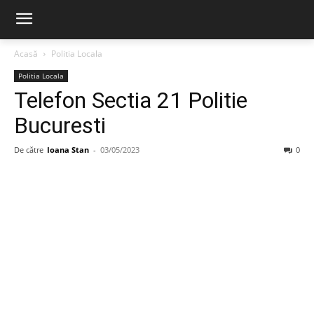
Acasă
Politia Locala
Politia Locala
Telefon Sectia 21 Politie
Bucuresti
De către
Ioana Stan
-
03/05/2023
0