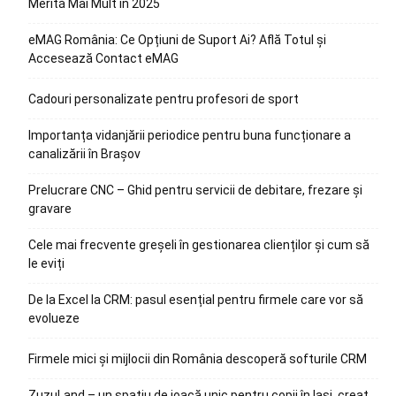
Merită Mai Mult în 2025
eMAG România: Ce Opțiuni de Suport Ai? Află Totul și
Accesează Contact eMAG
Cadouri personalizate pentru profesori de sport
Importanța vidanjării periodice pentru buna funcționare a
canalizării în Brașov
Prelucrare CNC – Ghid pentru servicii de debitare, frezare și
gravare
Cele mai frecvente greșeli în gestionarea clienților și cum să
le eviți
De la Excel la CRM: pasul esențial pentru firmele care vor să
evolueze
Firmele mici și mijlocii din România descoperă softurile CRM
ZuzuLand – un spațiu de joacă unic pentru copii în Iași, creat