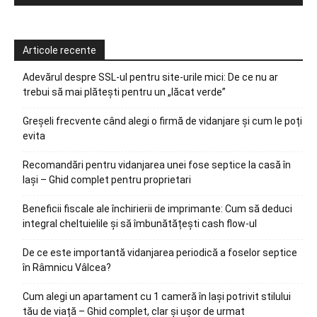
Articole recente
Adevărul despre SSL-ul pentru site-urile mici: De ce nu ar
trebui să mai plătești pentru un „lăcat verde”
Greșeli frecvente când alegi o firmă de vidanjare și cum le poți
evita
Recomandări pentru vidanjarea unei fose septice la casă în
Iași – Ghid complet pentru proprietari
Beneficii fiscale ale închirierii de imprimante: Cum să deduci
integral cheltuielile și să îmbunătățești cash flow-ul
De ce este importantă vidanjarea periodică a foselor septice
în Râmnicu Vâlcea?
Cum alegi un apartament cu 1 cameră în Iași potrivit stilului
tău de viață – Ghid complet, clar și ușor de urmat