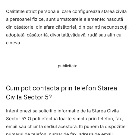
Calitățile strict personale, care configurează starea civilă
a persoanei fizice, sunt următoarele elemente: nascută
din căsătorie, din afara căsătoriei, din parinți necunoscuți,
adoptată, căsătorită, divorțată,văduvă, rudă sau afin cu
cineva.
– publicitate –
Cum pot contacta prin telefon Starea
Civila Sector 5?
Intentionezi sa soliciti o informatie de la Starea Civila
Sector 5? O poti efectua foarte simplu prin telefon, fax,
email sau chiar la sediul acestora. Iti punem la dispozitie
numarul de telefon, numar de fax, adresa de email,