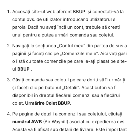
Accesați site-ul web aferent BBUP și conectați-vă la
contul dvs. de utilizator introducand utilizatorul si
parola. Dacă nu aveți încă un cont, trebuie să creați
unul pentru a putea urmări comanda sau coletul.
Navigați la secțiunea „Contul meu” din partea de sus a
paginii și faceți clic pe „Comenzile mele”. Aici veți găsi
o listă cu toate comenzile pe care le-ați plasat pe site-
ul
BBUP
.
Găsiți comanda sau coletul pe care doriți să îl urmăriți
și faceți clic pe butonul „Detalii”. Acest buton va fi
disponibil în dreptul fiecărei comenzi sau a fiecărui
colet.
Urmărire Colet BBUP.
Pe pagina de detalii a comenzii sau coletului, căutați
numărul AWB
(Air Waybill) asociat cu expedierea dvs.
Acesta va fi afișat sub detalii de livrare. Este important