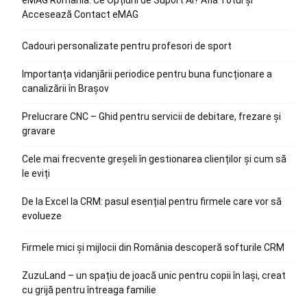
eMAG România: Ce Opțiuni de Suport Ai? Află Totul și
Accesează Contact eMAG
Cadouri personalizate pentru profesori de sport
Importanța vidanjării periodice pentru buna funcționare a
canalizării în Brașov
Prelucrare CNC – Ghid pentru servicii de debitare, frezare și
gravare
Cele mai frecvente greșeli în gestionarea clienților și cum să
le eviți
De la Excel la CRM: pasul esențial pentru firmele care vor să
evolueze
Firmele mici și mijlocii din România descoperă softurile CRM
ZuzuLand – un spațiu de joacă unic pentru copii în Iași, creat
cu grijă pentru întreaga familie