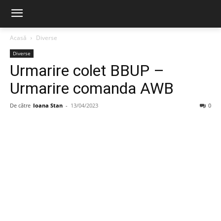
Acasă
Diverse
Diverse
Urmarire colet BBUP –
Urmarire comanda AWB
De către
Ioana Stan
-
13/04/2023
0