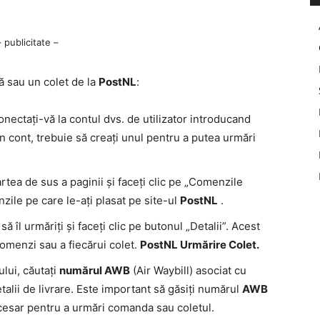
– publicitate –
dă sau un colet de la
PostNL
:
nectați-vă la contul dvs. de utilizator introducand
 un cont, trebuie să creați unul pentru a putea urmări
rtea de sus a paginii și faceți clic pe „Comenzile
nzile pe care le-ați plasat pe site-ul
PostNL
.
ă îl urmăriți și faceți clic pe butonul „Detalii”. Acest
 comenzi sau a fiecărui colet.
PostNL Urmărire Colet.
ului, căutați
numărul AWB
(Air Waybill) asociat cu
talii de livrare. Este important să găsiți numărul
AWB
esar pentru a urmări comanda sau coletul.