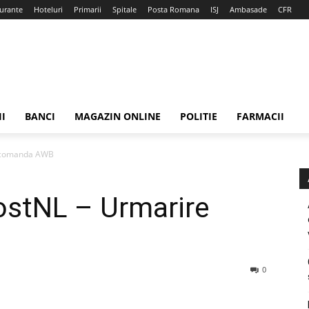
urante
Hoteluri
Primarii
Spitale
Posta Romana
ISJ
Ambasade
CFR
II
BANCI
MAGAZIN ONLINE
POLITIE
FARMACII
e comanda AWB
ostNL – Urmarire
0