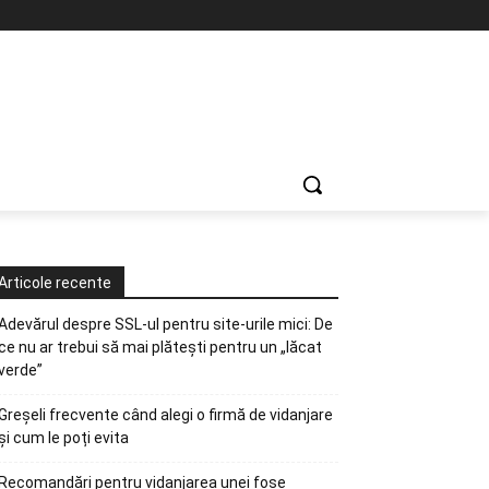
Articole recente
Adevărul despre SSL-ul pentru site-urile mici: De
ce nu ar trebui să mai plătești pentru un „lăcat
verde”
Greșeli frecvente când alegi o firmă de vidanjare
și cum le poți evita
Recomandări pentru vidanjarea unei fose