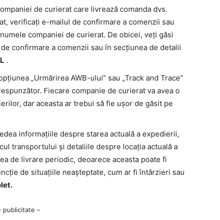
companiei de curierat care livrează comanda dvs.
at, verificați e-mailul de confirmare a comenzii sau
i numele companiei de curierat. De obicei, veți găsi
de confirmare a comenzii sau în secțiunea de detalii
NL
.
i opțiunea „Urmărirea AWB-ului” sau „Track and Trace”
respunzător. Fiecare companie de curierat va avea o
rilor, dar aceasta ar trebui să fie ușor de găsit pe
 vedea informațiile despre starea actuală a expedierii,
ricul transportului și detaliile despre locația actuală a
area de livrare periodic, deoarece aceasta poate fi
uncție de situațiile neașteptate, cum ar fi întârzieri sau
let.
– publicitate –