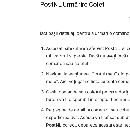
PostNL Urmărire Colet
iată pașii detaliați pentru a urmări o coman
Accesați site-ul web aferent PostNL și co
utilizatorul si parola. Dacă nu aveți încă
comanda sau coletul.
Navigați la secțiunea „Contul meu” din pa
mele”. Aici veți găsi o listă cu toate come
Găsiți comanda sau coletul pe care doriți s
buton va fi disponibil în dreptul fiecărei
Pe pagina de detalii a comenzii sau colet
expedierea dvs. Acesta va fi afișat sub de
PostNL
corect, deoarece acesta este nec