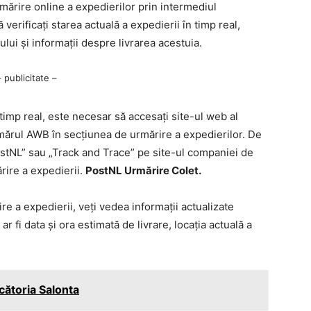
mărire online a expedierilor prin intermediul
erificați starea actuală a expedierii în timp real,
tului și informații despre livrarea acestuia.
– publicitate –
imp real, este necesar să accesați site-ul web al
mărul AWB în secțiunea de urmărire a expedierilor. De
stNL” sau „Track and Trace” pe site-ul companiei de
rire a expedierii.
PostNL Urmărire Colet.
e a expedierii, veți vedea informații actualizate
 fi data și ora estimată de livrare, locația actuală a
cătoria Salonta