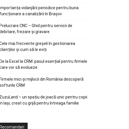
Importanța vidanjării periodice pentru buna
funcționare a canalizării în Brașov
Prelucrare CNC – Ghid pentru servicii de
debitare, frezare și gravare
Cele mai frecvente greșeli în gestionarea
clienților și cum să le eviți
De la Excel la CRM: pasul esențial pentru firmele
care vor să evolueze
Firmele mici și mijlocii din România descoperă
softurile CRM
ZuzuLand – un spațiu de joacă unic pentru copii
în Iași, creat cu grijă pentru întreaga familie
Recomandari