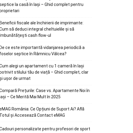
septice la casă în Iași – Ghid complet pentru
proprietari
Beneficii fiscale ale închirierii de imprimante:
Cum să deduci integral cheltuielile și să
îmbunătățești cash flow-ul
De ce este importantă vidanjarea periodică a
foselor septice în Râmnicu Vâlcea?
Cum alegi un apartament cu 1 cameră în Iași
potrivit stilului tău de viață – Ghid complet, clar
și ușor de urmat
Compară Prețurile: Case vs. Apartamente Noi în
Iași – Ce Merită Mai Mult în 2025
eMAG România: Ce Opțiuni de Suport Ai? Află
Totul și Accesează Contact eMAG
Cadouri personalizate pentru profesori de sport