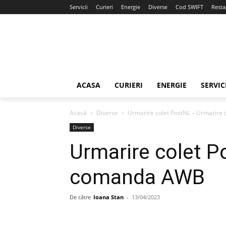
Servicii
Curieri
Energie
Diverse
Cod SWIFT
Resta
ACASA
CURIERI
ENERGIE
SERVIC
Acasă
Diverse
Urmarire colet PostNL – Urmarir
Diverse
Urmarire colet P
comanda AWB
De către
Ioana Stan
-
13/04/2023