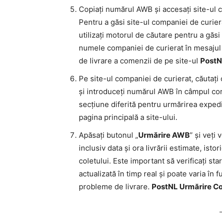
Copiați numărul AWB și accesați site-ul 
Pentru a găsi site-ul companiei de curier
utilizați motorul de căutare pentru a găs
numele companiei de curierat în mesajul 
de livrare a comenzii de pe site-ul
Post
Pe site-ul companiei de curierat, căutaț
și introduceți numărul AWB în câmpul co
secțiune diferită pentru urmărirea expedie
pagina principală a site-ului.
Apăsați butonul „
Urmărire AWB
” și veți
inclusiv data și ora livrării estimate, isto
coletului. Este important să verificați st
actualizată în timp real și poate varia în f
probleme de livrare.
PostNL Urmărire Co