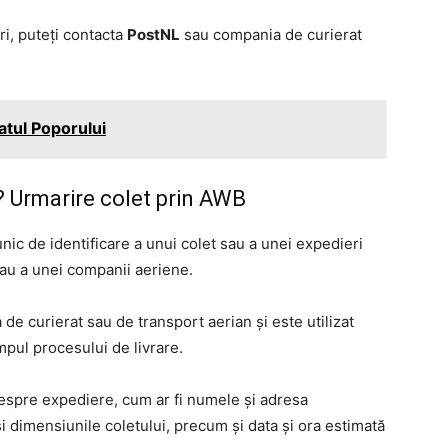
ri, puteți contacta
PostNL
sau compania de curierat
atul Poporului
 Urmarire colet prin AWB
ic de identificare a unui colet sau a unei expedieri
sau a unei companii aeriene.
de curierat sau de transport aerian și este utilizat
mpul procesului de livrare.
espre expediere, cum ar fi numele și adresa
și dimensiunile coletului, precum și data și ora estimată