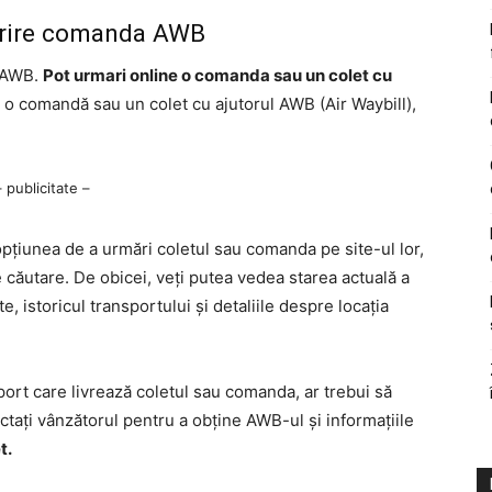
arire comanda AWB
a AWB.
Pot urmari online o comanda sau un colet cu
 o comandă sau un colet cu ajutorul AWB (Air Waybill),
– publicitate –
pțiunea de a urmări coletul sau comanda pe site-ul lor,
căutare. De obicei, veți putea vedea starea actuală a
te, istoricul transportului și detaliile despre locația
ort care livrează coletul sau comanda, ar trebui să
ctați vânzătorul pentru a obține AWB-ul și informațiile
t.