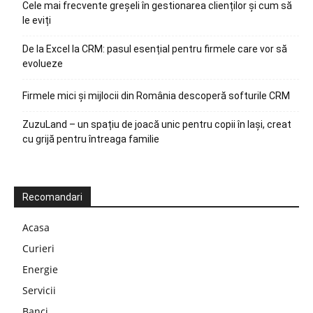
Cele mai frecvente greșeli în gestionarea clienților și cum să
le eviți
De la Excel la CRM: pasul esențial pentru firmele care vor să
evolueze
Firmele mici și mijlocii din România descoperă softurile CRM
ZuzuLand – un spațiu de joacă unic pentru copii în Iași, creat
cu grijă pentru întreaga familie
Recomandari
Acasa
Curieri
Energie
Servicii
Banci