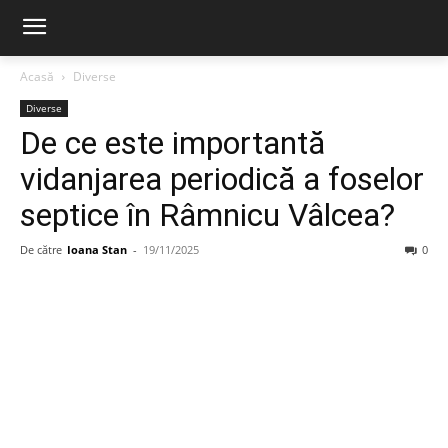
Acasă
Diverse
Diverse
De ce este importantă
vidanjarea periodică a foselor
septice în Râmnicu Vâlcea?
De către
Ioana Stan
-
19/11/2025
0