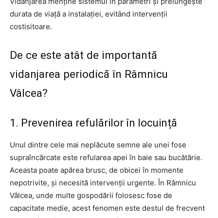
Vidanjarea menține sistemul în parametri și prelungește
durata de viață a instalației, evitând intervenții
costisitoare.
De ce este atât de importantă
vidanjarea periodică în Râmnicu
Vâlcea?
1. Prevenirea refulărilor în locuință
Unul dintre cele mai neplăcute semne ale unei fose
supraîncărcate este refularea apei în baie sau bucătărie.
Aceasta poate apărea brusc, de obicei în momente
nepotrivite, și necesită intervenții urgente. În Râmnicu
Vâlcea, unde multe gospodării folosesc fose de
capacitate medie, acest fenomen este destul de frecvent