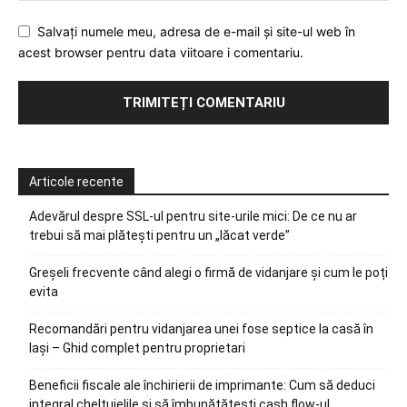
Salvați numele meu, adresa de e-mail și site-ul web în
acest browser pentru data viitoare i comentariu.
Articole recente
Adevărul despre SSL-ul pentru site-urile mici: De ce nu ar
trebui să mai plătești pentru un „lăcat verde”
Greșeli frecvente când alegi o firmă de vidanjare și cum le poți
evita
Recomandări pentru vidanjarea unei fose septice la casă în
Iași – Ghid complet pentru proprietari
Beneficii fiscale ale închirierii de imprimante: Cum să deduci
integral cheltuielile și să îmbunătățești cash flow-ul