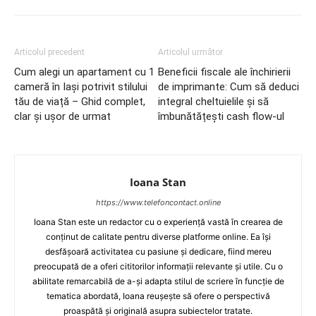
Articolul precedent
Articolul următor
Cum alegi un apartament cu 1
Beneficii fiscale ale închirierii
cameră în Iași potrivit stilului
de imprimante: Cum să deduci
tău de viață – Ghid complet,
integral cheltuielile și să
clar și ușor de urmat
îmbunătățești cash flow-ul
Ioana Stan
https://www.telefoncontact.online
Ioana Stan este un redactor cu o experiență vastă în crearea de
conținut de calitate pentru diverse platforme online. Ea își
desfășoară activitatea cu pasiune și dedicare, fiind mereu
preocupată de a oferi cititorilor informații relevante și utile. Cu o
abilitate remarcabilă de a-și adapta stilul de scriere în funcție de
tematica abordată, Ioana reușește să ofere o perspectivă
proaspătă și originală asupra subiectelor tratate.