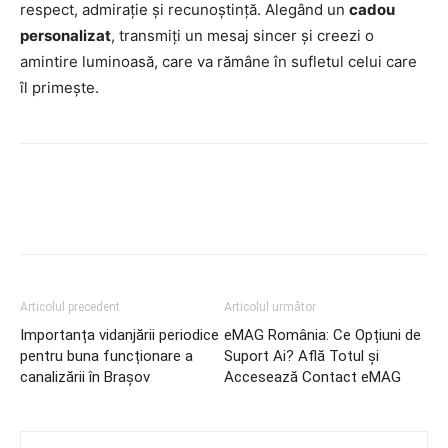
respect, admirație și recunoștință. Alegând un
cadou
personalizat
, transmiți un mesaj sincer și creezi o
amintire luminoasă, care va rămâne în sufletul celui care
îl primește.
Articolul precedent
Articolul următor
Importanța vidanjării periodice
eMAG România: Ce Opțiuni de
pentru buna funcționare a
Suport Ai? Află Totul și
canalizării în Brașov
Accesează Contact eMAG