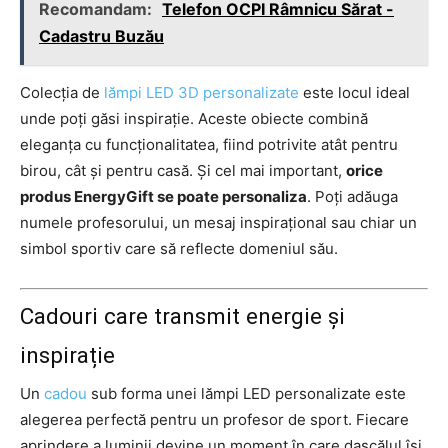
Recomandam:
Telefon OCPI Râmnicu Sărat -
Cadastru Buzău
Colecția de
lămpi LED 3D personalizate
este locul ideal
unde poți găsi inspirație. Aceste obiecte combină
eleganța cu funcționalitatea, fiind potrivite atât pentru
birou, cât și pentru casă. Și cel mai important,
orice
produs EnergyGift se poate personaliza
. Poți adăuga
numele profesorului, un mesaj inspirațional sau chiar un
simbol sportiv care să reflecte domeniul său.
Cadouri care transmit energie și
inspirație
Un
cadou
sub forma unei lămpi LED personalizate este
alegerea perfectă pentru un profesor de sport. Fiecare
aprindere a luminii devine un moment în care dascălul își