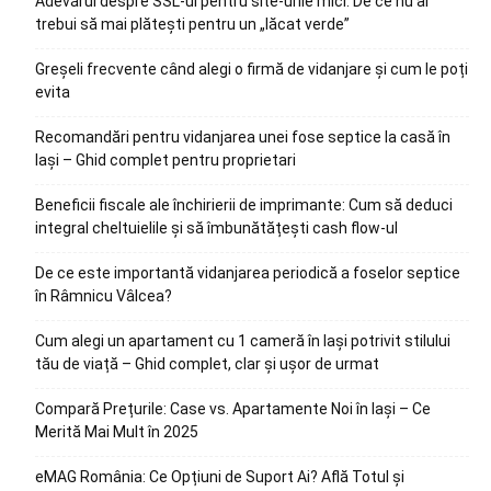
Adevărul despre SSL-ul pentru site-urile mici: De ce nu ar
trebui să mai plătești pentru un „lăcat verde”
Greșeli frecvente când alegi o firmă de vidanjare și cum le poți
evita
Recomandări pentru vidanjarea unei fose septice la casă în
Iași – Ghid complet pentru proprietari
Beneficii fiscale ale închirierii de imprimante: Cum să deduci
integral cheltuielile și să îmbunătățești cash flow-ul
De ce este importantă vidanjarea periodică a foselor septice
în Râmnicu Vâlcea?
Cum alegi un apartament cu 1 cameră în Iași potrivit stilului
tău de viață – Ghid complet, clar și ușor de urmat
Compară Prețurile: Case vs. Apartamente Noi în Iași – Ce
Merită Mai Mult în 2025
eMAG România: Ce Opțiuni de Suport Ai? Află Totul și