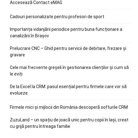
Accesează Contact eMAG
Cadouri personalizate pentru profesori de sport
Importanța vidanjării periodice pentru buna funcționare a
canalizării în Brașov
Prelucrare CNC – Ghid pentru servicii de debitare, frezare și
gravare
Cele mai frecvente greșeli în gestionarea clienților și cum să
le eviți
De la Excel la CRM: pasul esențial pentru firmele care vor să
evolueze
Firmele mici și mijlocii din România descoperă softurile CRM
ZuzuLand – un spațiu de joacă unic pentru copii în Iași, creat
cu grijă pentru întreaga familie