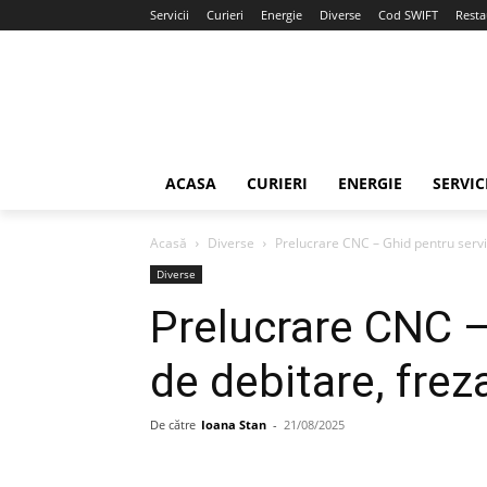
Servicii
Curieri
Energie
Diverse
Cod SWIFT
Resta
ACASA
CURIERI
ENERGIE
SERVIC
Acasă
Diverse
Prelucrare CNC – Ghid pentru servic
Diverse
Prelucrare CNC –
de debitare, frez
De către
Ioana Stan
-
21/08/2025