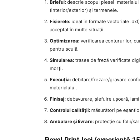
Brieful:
descrie scopul piesei, materialul 
(interior/exterior) și termenele.
Fișierele:
ideal în formate vectoriale
.dxf
acceptat în multe situații.
Optimizarea:
verificarea contururilor, cu
pentru sculă.
Simularea:
trasee de freză verificate digi
morți.
Execuția:
debitare/frezare/gravare conf
materialului.
Finisaj:
debavurare, șlefuire ușoară, lami
Controlul calității:
măsurători pe eșantion
Ambalare și livrare:
protecție cu folii/kart
Royal Print Iași (experiență 15