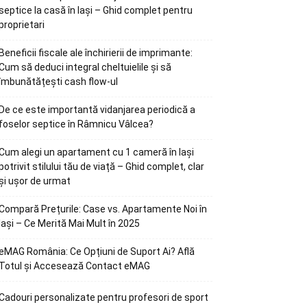
septice la casă în Iași – Ghid complet pentru
proprietari
Beneficii fiscale ale închirierii de imprimante:
Cum să deduci integral cheltuielile și să
îmbunătățești cash flow-ul
De ce este importantă vidanjarea periodică a
foselor septice în Râmnicu Vâlcea?
Cum alegi un apartament cu 1 cameră în Iași
potrivit stilului tău de viață – Ghid complet, clar
și ușor de urmat
Compară Prețurile: Case vs. Apartamente Noi în
Iași – Ce Merită Mai Mult în 2025
eMAG România: Ce Opțiuni de Suport Ai? Află
Totul și Accesează Contact eMAG
Cadouri personalizate pentru profesori de sport