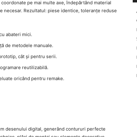
i coordonate pe mai multe axe, îndepărtând material
 necesar. Rezultatul: piese identice, toleranțe reduse
cu abateri mici.
față de metodele manuale.
rototip, cât și pentru serii.
ogramare reutilizabilă.
 reluate oricând pentru remake.
 desenului digital, generând contururi perfecte
 tehnice, plăci de montaj sau elemente decorative.