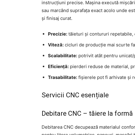
instrucțiuni precise. Mașina execută mișcăr
sau marcând suprafața exact acolo unde este
și finisaj curat.
Precizie:
tăieturi și contururi repetabile, 
Viteză:
cicluri de producție mai scurte 
Scalabilitate:
potrivit atât pentru unicat/p
Eficiență:
pierderi reduse de material, pr
Trasabilitate:
fișierele pot fi arhivate și
Servicii CNC esențiale
Debitare CNC – tăiere la formă
Debitarea CNC decupează materialul conform
pentru litere volumetrice, panouri, mascări