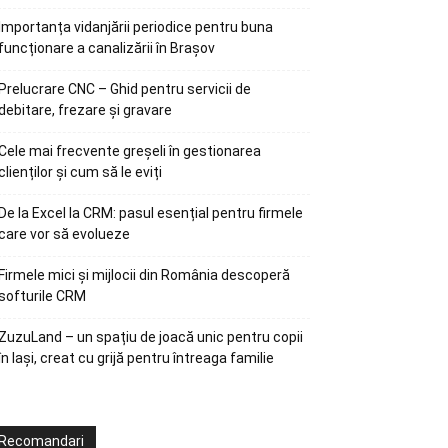
Importanța vidanjării periodice pentru buna
funcționare a canalizării în Brașov
Prelucrare CNC – Ghid pentru servicii de
debitare, frezare și gravare
Cele mai frecvente greșeli în gestionarea
clienților și cum să le eviți
De la Excel la CRM: pasul esențial pentru firmele
care vor să evolueze
Firmele mici și mijlocii din România descoperă
softurile CRM
ZuzuLand – un spațiu de joacă unic pentru copii
în Iași, creat cu grijă pentru întreaga familie
Recomandari