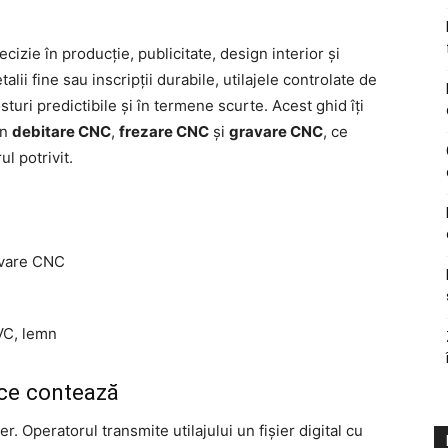
izie în producție, publicitate, design interior și
alii fine sau inscripții durabile, utilajele controlate de
sturi predictibile și în termene scurte. Acest ghid îți
in
debitare CNC
,
frezare CNC
și
gravare CNC
, ce
ul potrivit.
avare CNC
VC, lemn
 ce contează
 Operatorul transmite utilajului un fișier digital cu