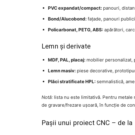
PVC expandat/compact:
panouri, distanț
Bond/Alucobond:
fațade, panouri publici
Policarbonat, PETG, ABS:
apărători, car
Lemn și derivate
MDF, PAL, placaj:
mobilier personalizat, 
Lemn masiv:
piese decorative, prototipu
Plăci stratificate HPL:
semnalistică, ame
Notă:
lista nu este limitativă. Pentru metale 
de gravare/frezare ușoară, în funcție de confi
Pașii unui proiect CNC – de la i