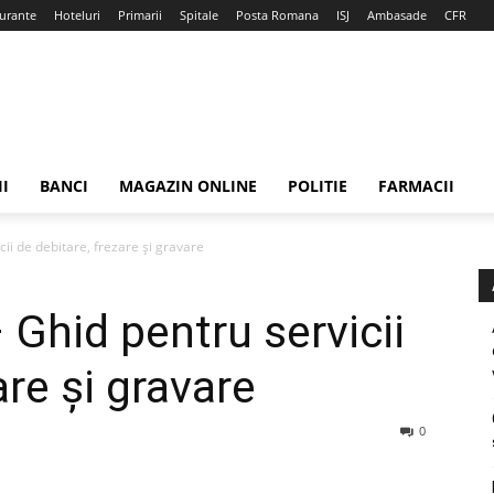
urante
Hoteluri
Primarii
Spitale
Posta Romana
ISJ
Ambasade
CFR
II
BANCI
MAGAZIN ONLINE
POLITIE
FARMACII
ii de debitare, frezare și gravare
 Ghid pentru servicii
are și gravare
0