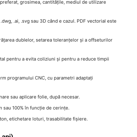
preferat, grosimea, cantitățile, mediul de utilizare
,
.dwg
,
.ai
,
.svg
sau 3D când e cazul. PDF vectorial este
rățarea dublelor, setarea toleranțelor și a offseturilor
tal pentru a evita coliziuni și pentru a reduce timpii
orm programului CNC, cu parametri adaptați
nare sau aplicare folie, după necesar.
 sau 100% în funcție de cerințe.
on, etichetare loturi, trasabilitate fișiere.
 ani)