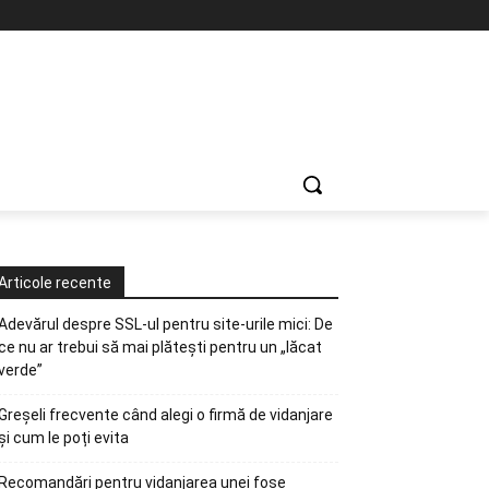
Articole recente
Adevărul despre SSL-ul pentru site-urile mici: De
ce nu ar trebui să mai plătești pentru un „lăcat
verde”
Greșeli frecvente când alegi o firmă de vidanjare
și cum le poți evita
Recomandări pentru vidanjarea unei fose