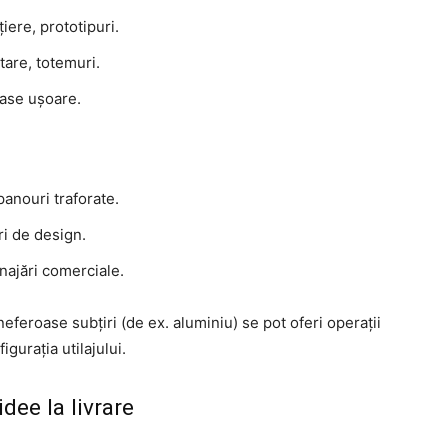
iere, prototipuri.
tare, totemuri.
case ușoare.
panouri traforate.
ri de design.
najări comerciale.
neferoase subțiri (de ex. aluminiu) se pot oferi operații
gurația utilajului.
dee la livrare