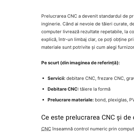
Prelucrarea CNC a devenit standardul de prec
inginerie. Când ai nevoie de tăieri curate, det
computer livrează rezultate repetabile, la co
explică, într-un limbaj clar, ce poți obține pr
materiale sunt potrivite și cum alegi furnizor
Pe scurt (din imaginea de referință):
Servicii:
debitare CNC, frezare CNC, gr
Debitare CNC:
tăiere la formă
Prelucrare materiale:
bond, plexiglas, P
Ce este prelucrarea CNC și de
CNC
înseamnă control numeric prin computer.