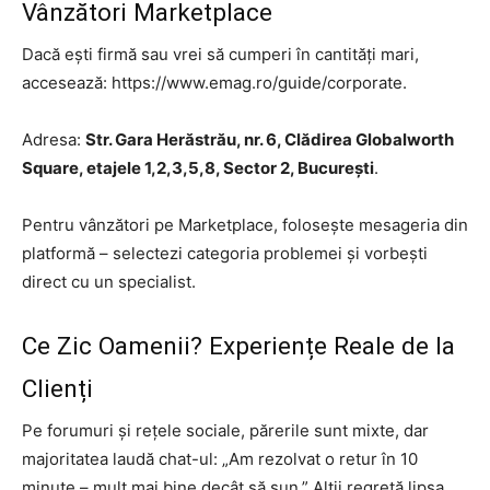
Vânzători Marketplace
Dacă ești firmă sau vrei să cumperi în cantități mari,
accesează: https://www.emag.ro/guide/corporate.
Adresa:
Str. Gara Herăstrău, nr. 6, Clădirea Globalworth
Square, etajele 1,2,3,5,8, Sector 2, București
.
Pentru vânzători pe Marketplace, folosește mesageria din
platformă – selectezi categoria problemei și vorbești
direct cu un specialist.
Ce Zic Oamenii? Experiențe Reale de la
Clienți
Pe forumuri și rețele sociale, părerile sunt mixte, dar
majoritatea laudă chat-ul: „Am rezolvat o retur în 10
minute – mult mai bine decât să sun.” Alții regretă lipsa