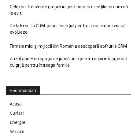
Cele mai frecvente greșeli în gestionarea clienților și cum să
le eviți
De la Excel la CRM: pasul esențial pentru firmele care vor să
evolueze
Firmele mici și mijlocii din România descoperă softurile CRM
ZuzuLand – un spațiu de joacă unic pentru copii în Iași, creat
cu grijă pentru întreaga familie
Recomandari
Acasa
Curieri
Energie
Servicii