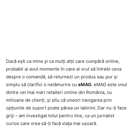
Dacă ești ca mine și ca mulți alții care cumpără online,
probabil ai avut momente în care ai vrut să întrebi ceva
despre o comandă, să returnezi un produs sau pur și
simplu să clarifici o nelămurire cu
eMAG
. eMAG este unul
dintre cei mai mari retaileri online din România, cu
milioane de clienți, și știu că uneori navigarea prin
opțiunile de suport poate părea un labirint. Dar nu-ți face
griji – am investigat totul pentru tine, ca un jurnalist
curios care vrea să-ți facă viața mai ușoară.