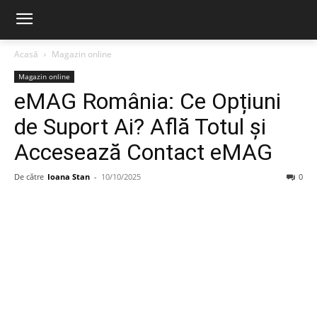
Acasă
Magazin online
Magazin online
eMAG România: Ce Opțiuni
de Suport Ai? Află Totul și
Accesează Contact eMAG
De către
Ioana Stan
-
10/10/2025
0